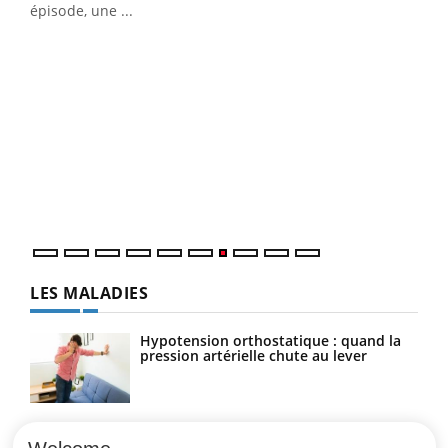
u
épisode, une ...
Qua
You
"Les
trav
DRH 
LES MALADIES
Hypotension orthostatique : quand la
pression artérielle chute au lever
Drépanocytose : une déformation des
globules rouges aux conséquences