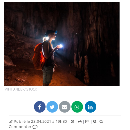
MIHTIANDER/ISTOCK
Publié le 23.04.2021 à 19h30
|
|
|
|
|
Commenter