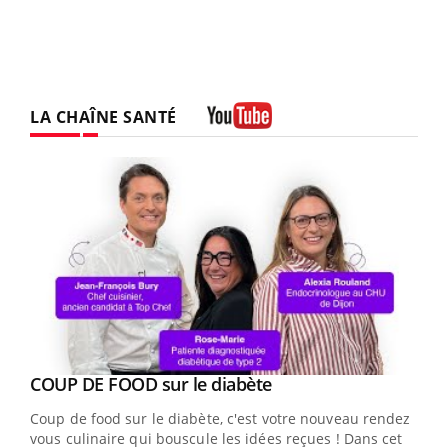
LA CHAÎNE SANTÉ
Youtube
Youtube
cès
COUP DE FOOD sur le diabète
Youtube
Coup de food sur le diabète, c'est votre nouveau rendez-
 en
vous culinaire qui bouscule les idées reçues ! Dans cet