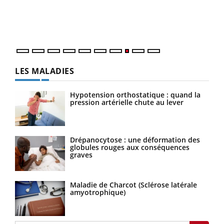
Dans
vous
quot
LES MALADIES
Hypotension orthostatique : quand la
pression artérielle chute au lever
Drépanocytose : une déformation des
globules rouges aux conséquences
graves
Maladie de Charcot (Sclérose latérale
amyotrophique)