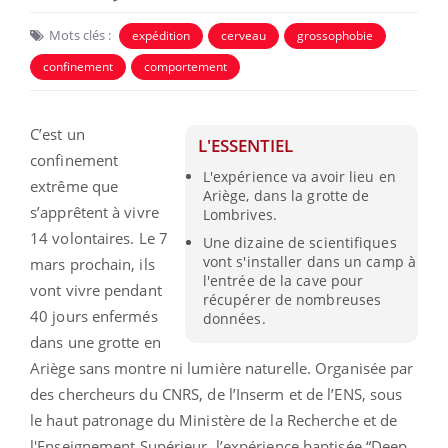
Mots clés :
expédition
cerveau
grossophobie
confinement
comportement
C’est un
L'ESSENTIEL
confinement
L'expérience va avoir lieu en
extrême que
Ariège, dans la grotte de
s’apprêtent à vivre
Lombrives.
14 volontaires. Le 7
Une dizaine de scientifiques
vont s'installer dans un camp à
mars prochain, ils
l'entrée de la cave pour
vont vivre pendant
récupérer de nombreuses
40 jours enfermés
données.
dans une grotte en
Ariège sans montre ni lumière naturelle. Organisée par
des chercheurs du CNRS, de l’Inserm et de l’ENS, sous
le haut patronage du Ministère de la Recherche et de
l'Enseignement Supérieur, l’expérience baptisée “Deep