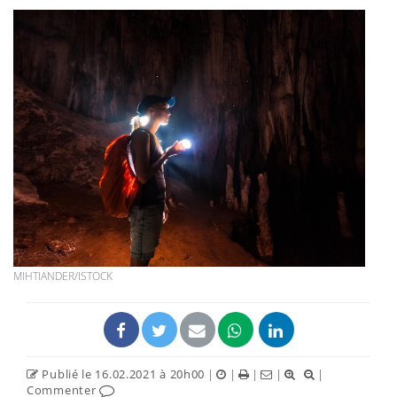
MIHTIANDER/ISTOCK
Publié le 16.02.2021 à 20h00
|
|
|
|
|
Commenter