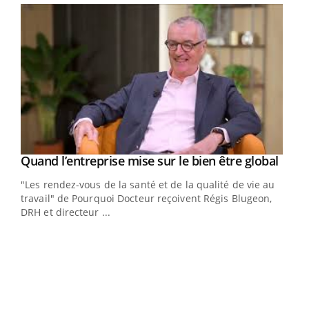
Yout
Quand l’entreprise mise sur le bien être global
Youtube
ndez-
"Les rendez-vous de la santé et de la qualité de vie au
cet
travail" de Pourquoi Docteur reçoivent Régis Blugeon,
DRH et directeur ...
Ecz
You
(3/3