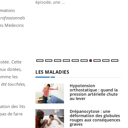
mmations
Quand l’entreprise mise sur le bien
Ec
Youtube
You
Youtube
être global
quo
rofessionnels
es Médecins
"Les rendez-vous de la santé et de la
Dan
qualité de vie au travail" de Pourquoi
der
Docteur reçoivent Régis Blugeon, DRH et
com
directeur ...
et é
otée. Cette
eux dotées,
LES MALADIES
comme les
 été touchées,
Hypotension
orthostatique : quand la
pression artérielle chute
au lever
tion des lits
Drépanocytose : une
as de faire
déformation des globules
rouges aux conséquences
graves