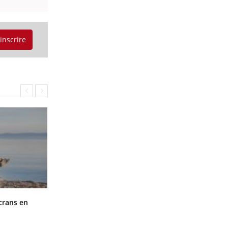
'inscrire
Toujours connectés : comment le
crans en
travail empiète de plus en plus sur
nos soirées