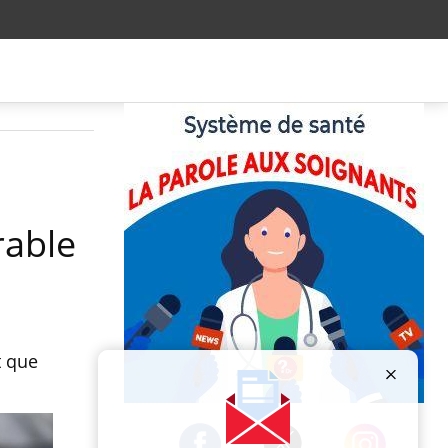
rable
t que
Publicité