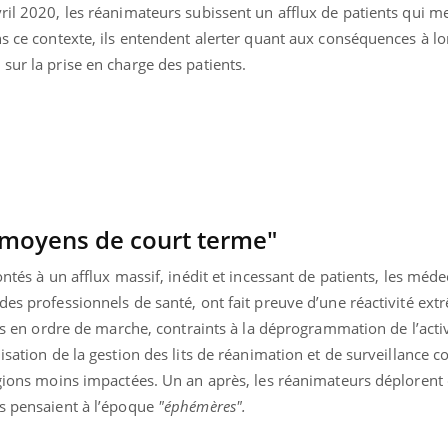
ril 2020, les réanimateurs subissent un afflux de patients qui 
ns ce contexte, ils entendent alerter quant aux conséquences à l
sur la prise en charge des patients.
moyens de court terme"
ontés à un afflux massif, inédit et incessant de patients, les méde
des professionnels de santé, ont fait preuve d’une réactivité e
mis en ordre de marche, contraints à la déprogrammation de l’acti
isation de la gestion des lits de réanimation et de surveillance co
« jumeau numérique » pour
COUP DE FOOD sur le
tube
Youtube
iliter l’accès à la médecine
égions moins impactées. Un an après, les réanimateurs déplorent
Youtube
Coup de food sur le diabèt
ventive
ls pensaient à l’époque
"éphémères".
nouveau rendez-vous culi
établissement lié à un groupe
bouscule les idées reçues