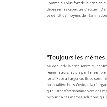
Comme au plus fort de la crise en av
dépasser les capacités d’accueil. Da
ce déficit de moyens de réanimation 
"Toujours les mêmes 
Au début de la crise sanitaire, confr
réanimateurs, suivis par l’ensemble 
forte. Face à l’urgence, ils se sont 
hospitalière hors-Covid, à la réorgan
Youtube
 Mains : se
Diabète & Ramadan 2026
Un 
Youtube
You
outube
fac
qu’au transfert sanitaire vers des r
Le Ramadan approche, et, pour de
pré
recourir à ces mêmes solutions qu’i
un tout nouveau
nombreuses personnes atteintes de
Un 
lage, piscine,
diabète, c'est une période de questions, de