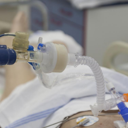
Le smartphone nuit-il à
Légionel
l'apprentissage de la
quelle e
lecture ?
contami
Mordue par une tique en
Allergie
vacances, elle reste dans
une nou
le coma pendant 42 jours
les réac
Mordue par un
Comment
barracuda, une petite fille
sommeil
secourue grâce à un
vacance
réflexe essentiel