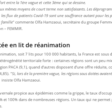
ualiste innove en matière de bilan de
épisode, une ...
ort entre la 1ère vague et cette 3ème qui se dessine.
é : l'utilisation d'un « jumeau
ux mêmes moyens de court terme non satisfaisants. Les déprogra
érique » permet ...
es flux de patients Covid-19 sont une souffrance autant pour les p
 famille
" commente Olfa Hamzaoui, secrétaire du groupe Femm
ion – FEMMIR.
tée en lit de réanimation
nimation, soit 7 lits pour 100 000 habitants, la France est sous d
érogénéité territoriale forte : certaines régions sont un peu mi
égion PACA (9,1), quand d’autres disposent d’une offre réduite, 
(4,85).
"Si, lors de la première vague, les régions sous dotées avaient
,
insiste Olfa Hamzaoui.
ernale propice aux épidémies comme la grippe, le taux d’occupa
0% et 100% dans de nombreuses régions. Un taux qui ne permet p
e.