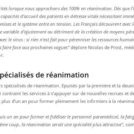
orités lorsque nous approchons des 100% en réanimation. Dès que l
 capacités d’accueil des patients en détresse vitale nécessitant im
ises et le système entre en tension. Les Français découvrent avec 
 variable d'ajustement au détriment de la création de moyens pér
ec le virus : si rien n’est fait pour pérenniser les ressources humaine
 faire face aux prochaines vagues"
déplore Nicolas de Prost, méd
r.
pécialisés de réanimation
rs spécialisés de réanimation. Epuisés par la première et la deu
contraint les services à s’appuyer sur de nouvelles recrues et d
ut plus d’un an pour former pleinement les infirmiers à la réanima
uis un an pour former et fidéliser le personnel paramédical, la fatig
me coup, la réanimation serait une spécialité plus attractive",
com