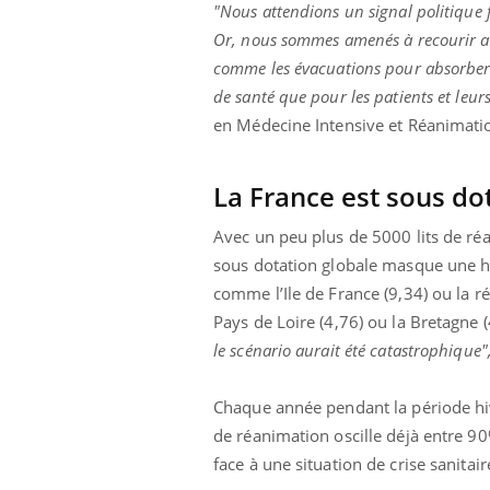
mut
air… Nos mains
défis, mais ...
"Nous attendions un signal politique f
sant
Or, nous sommes amenés à recourir a
num
comme les évacuations pour absorber l
de santé que pour les patients et leurs
en Médecine Intensive et Réanimat
La France est sous do
Avec un peu plus de 5000 lits de réa
sous dotation globale masque une hét
comme l’Ile de France (9,34) ou la r
Pays de Loire (4,76) ou la Bretagne 
le scénario aurait été catastrophique"
Chaque année pendant la période hiv
de réanimation oscille déjà entre 9
face à une situation de crise sanitair