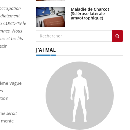
’occupation
Maladie de Charcot
(Sclérose latérale
médiatement
amyotrophique)
la COVID-19 le
ennes. Nous
s et les lits
ecin
J'AI MAL
xième vague,
es
tion.
ue serait
mente