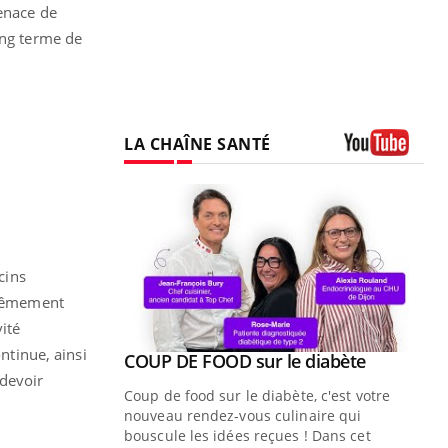
menace de
ong terme de
LA CHAÎNE SANTÉ
Youtube
cins
xtrêmement
vité
ntinue, ainsi
Youtube
 diabète
 devoir
e, c'est votre
naire qui
 ! Dans cet