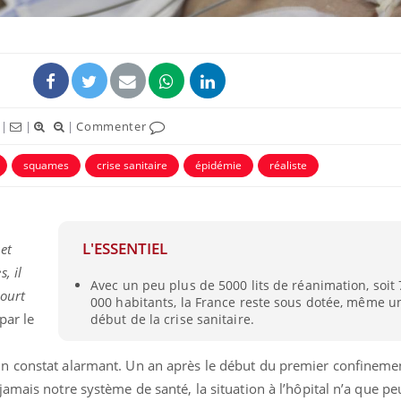
|
|
|
Commenter
squames
crise sanitaire
épidémie
réaliste
L'ESSENTIEL
et
, il
Avec un peu plus de 5000 lits de réanimation, soit 
court
000 habitants, la France reste sous dotée, même u
par le
début de la crise sanitaire.
 constat alarmant. Un an après le début du premier confinement
amais notre système de santé, la situation à l’hôpital n’a que pe