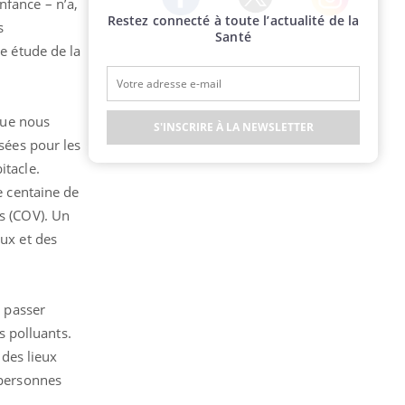
nfance – n’a,
Restez connecté à toute l’actualité de la
Twitter
Facebook
Instagram
s
Santé
ne étude de la
 que nous
S'INSCRIRE À LA NEWSLETTER
isées pour les
itacle.
e centaine de
ls (COV). Un
eux et des
e passer
 polluants.
 des lieux
 personnes