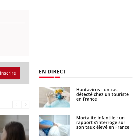
EN DIRECT
'inscrire
eunes enfants :
Hantavirus : un cas
rousse à
détecté chez un touriste
ie pour les
en France
s ?
e métabolique :
Mortalité infantile : un
nt les meilleurs
rapport s’interroge sur
s physiques ?
son taux élevé en France