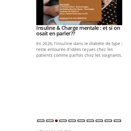
prendre pour
Insuline & Charge mentale : et si on
Youtube
Youtube
osait en parler??
illard mental ou
En 2026, l'insuline dans le diabète de type 2
ptômes de la
reste entourée d'idées reçues chez les
ples ce qui la rend
patients comme parfois chez les soignants.
Ec
You
pré
L'é
ryt
sol
sont