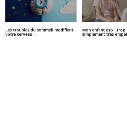
Mon enfant est-il trop
Comment
sensible ou simplement
pendant
très empathique ?
Les troubles du sommeil modifient
Mon enfant est-il trop
votre cerveau !
simplement très empat