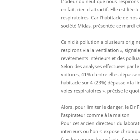
L’odeur du neuf que nous respirons d
en fait, rien d’attractif. Elle est lié
respiratoires. Car l’habitacle de nos
société Midas, présentée ce mardi et
Ce nid à pollution a plusieurs origin
respirons via la ventilation », signa
revêtements intérieurs et des pollua
Selon des analyses effectuées par le 
voitures, 41% d’entre elles dépassen
habitacle sur 4 (23%) dépasse « la l
voies respiratoires », précise le quot
Alors, pour limiter le danger, le Dr 
l’aspirateur comme à la maison. « L
Pour cet ancien directeur du laboratoi
intérieurs ou l’on s’ expose chroniq
fragiles comme les enfants, femmes 