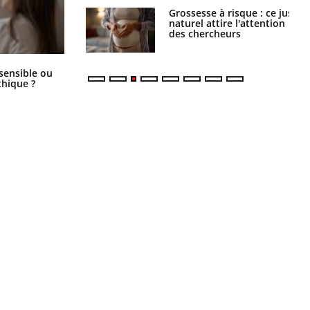
 éviter une otite
Grossesse à risque : ce jus
 les vacances ?
naturel attire l'attention
des chercheurs
Bébés, jeunes enfants : quelle
 sensible ou
trousse à pharmacie pour les
hique ?
vacances ?