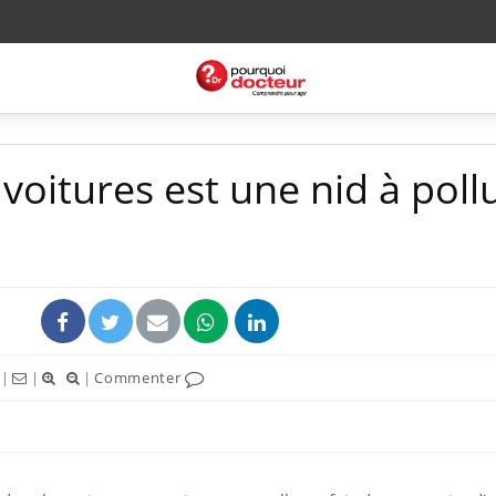
 voitures est une nid à poll
|
|
|
Commenter