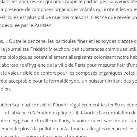
ans les voitures –et qui nous rappelle parfois des souvenirs d’e
e à la présence de composés organiques volatils qui irritent les voie
 véhicules est plus pollué que nos maisons. C’est ce que révèle u
 dévoilée par le Parisien.
es. « Outre le benzène, les particules fines et les oxydes d’azote
le le journaliste Frédéric Mouchon, des substances chimiques util
nts biologiques potentiellement allergisants colonisent notre hab
laboratoire d’hygiène de la ville de Paris pour mesurer l’air d’un
t la valeur cible de confort pour les composés organiques volati
imite acceptable pour le formaldéhyde, un puissant irritant des y
idien.
Fabien Squinazi conseille d’ouvrir régulièrement les fenêtres et d
’absence d’aération explique-t-il, favorise l’accumulation des
re d’hygiène de la ville de Paris, la voiture « est sans doute l’un
uement le plus à la pollution. » Asthme et allergies menacent les
enceintes, seniors et malades chroniques.