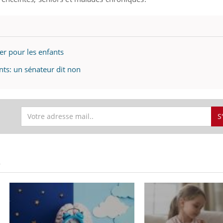
er pour les enfants
nts: un sénateur dit non
S
Éclipse solaire du 12 août
Bébés, j
: “Des verres adaptés,
quelle t
c'est indispensable pour
pharmac
S
la santé des yeux”
vacance
Les troubles du sommeil
Syndrom
modifient votre cerveau !
quels so
exercice