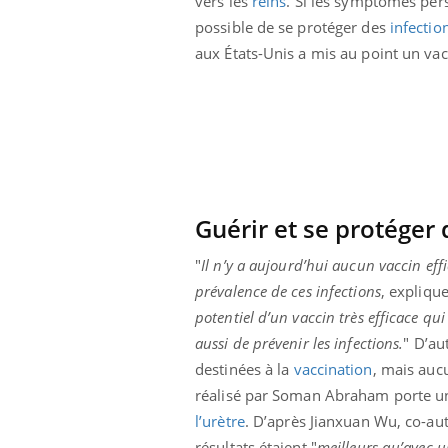
vers les
reins
. Si les symptômes pers
possible de se protéger des
infectio
aux États-Unis a mis au point un vac
Guérir et se protéger 
"
Il n’y a aujourd’hui aucun vaccin effi
prévalence de ces infections
, expliqu
potentiel d’un vaccin très efficace qui
aussi de prévenir les infections.
" D’au
destinées à la
vaccination
, mais aucu
réalisé par Soman Abraham porte uni
l’urètre
. D’après Jianxuan Wu, co-aut
résultats étaient "
meilleurs qu’avec u