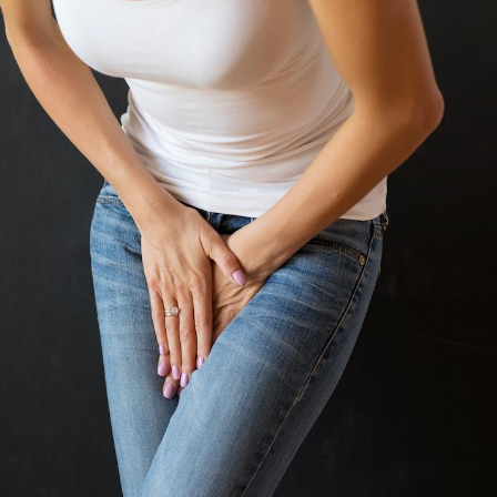
Le Viagra pourrait-il
Le smart
freiner la propagation du
l'appren
cancer ?
lecture 
Pourquoi manger moins
Mordue 
de protéines pourrait
vacances
finalement être bénéfique
le coma
Grossesse et chaleur : ce
Mordue 
que dit la science
barracud
secouru
réflexe 