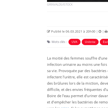
GRINVALDS/ISTOCK
Publié le 06.03.2021 à 20h00
|
|
Mots clés :
UVA
Urétrite
Esc
Eczéma Chronique des Mains :
Car
Youtube
You
Youtube
expliquer ma maladie
pré
La moitié des femmes souffre d’une
Il y a des sujets qui sont faciles à aborder...
Fati
d'autres non ! D'un côté, poser des
mêm
infection urinaire au moins une fois
questions sur la maladie d'un proche c'est
care
sa vie. Provoquée par des bactéries 
montrer ...
...
infectent l’urètre, elle est caractéris
des brûlures lors de la miction, dev
difficile, et des envies fréquentes d’u
Boire de l’eau permet d’uriner dava
et d’empêcher les bactéries de remo