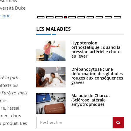
 désormais
iversité Duke
iqué
.
LES MALADIES
Hypotension
orthostatique : quand la
pression artérielle chute
au lever
Drépanocytose : une
déformation des globules
ré la forte
rouges aux conséquences
graves
tteste du
 l’urètre, mais
Maladie de Charcot
(Sclérose latérale
ions
amyotrophique)
re, l’essai
ement dans
u produit. Les