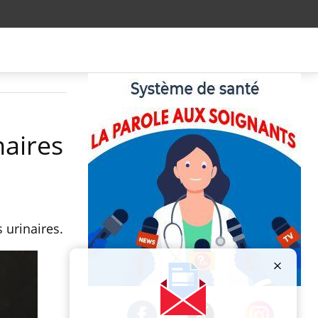
naires
s urinaires.
Publicité