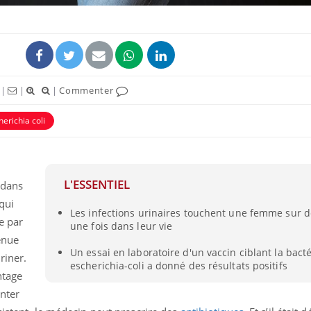
|
|
|
Commenter
herichia coli
ence en fer : comprendre pour
Insuline & Charge ment
tube
Youtube
Youtube
Yout
venir
osait en parler??
gue, irritabilité, brouillard mental ou
En 2026, l'insuline dans l
e alopécie… Les symptômes de la
reste entourée d'idées re
L'ESSENTIEL
 dans
nce en fer sont multiples ce qui la rend
patients comme parfois ch
qui
Les infections urinaires touchent une femme sur 
ée par
une fois dans leur vie
enue
Un essai en laboratoire d'un vaccin ciblant la bacté
riner.
escherichia-coli a donné des résultats positifs
ntage
nter