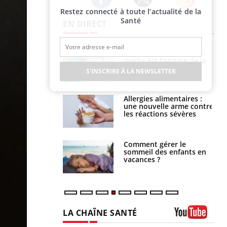
Restez connecté à toute l’actualité de la
Twitter
Facebook
Instagram
Santé
EN DIRECT
phone nuit-il à
Légionellose en Suisse :
tissage de la
quelle est l’origine de la
?
contamination ?
S'INSCRIRE À LA NEWSLETTER
par une tique en
Allergies alimentaires :
, elle reste dans
une nouvelle arme contre
 pendant 42 jours
les réactions sévères
par un
Comment gérer le
a, une petite fille
sommeil des enfants en
e grâce à un
vacances ?
essentiel
LA CHAÎNE SANTÉ
Youtube