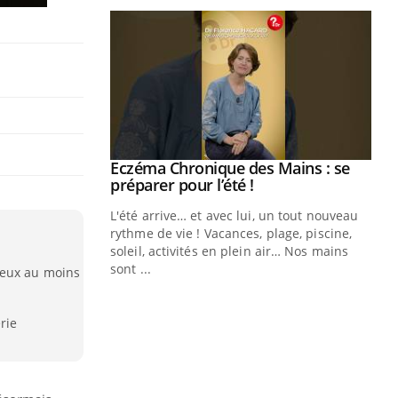
ale : et si on
Eczéma Chronique des Mains : se
Youtube
ube
Youtube
préparer pour l’été !
e diabète de type 2
L'été arrive… et avec lui, un tout nouveau
çues chez les
rythme de vie ! Vacances, plage, piscine,
ez les soignants.
soleil, activités en plein air… Nos mains
sont ...
deux au moins
Di
You
Le 
rie
nom
dia
défi