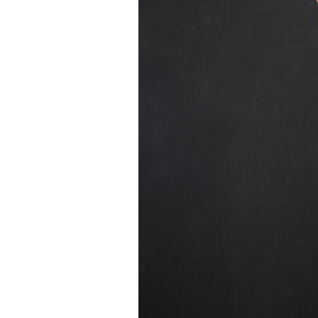
VIH : la fin du comprimé
tous les jours se profile-t-
elle enfin ?
Pourquoi votre ventre
gâche-t-il les premiers
jours de vos vacances ?
Fortes chaleurs :
pourquoi le risque de
noyade grimpe-t-il ?