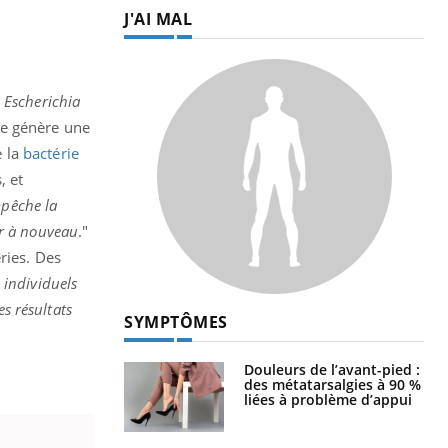
J'AI MAL
e
Escherichia
ire génère une
e la
bactérie
, et
pêche la
er à nouveau
."
ries. Des
individuels
es résultats
SYMPTÔMES
Douleurs de l’avant-pied :
des métatarsalgies à 90 %
liées à problème d’appui