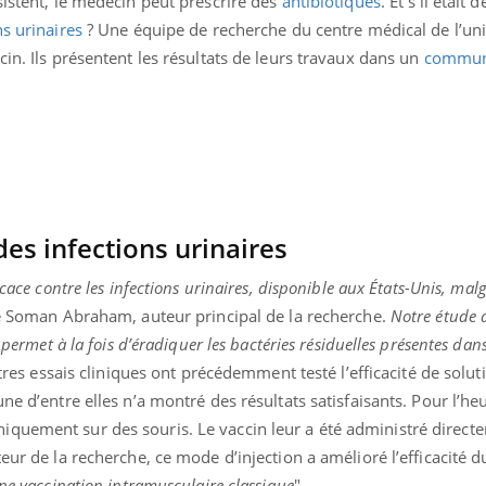
istent, le médecin peut prescrire des
antibiotiques
. Et s’il était
ns urinaires
? Une équipe de recherche du centre médical de l’un
cin.
Ils présentent les résultats de leurs travaux dans un
commun
des infections urinaires
cace contre les infections urinaires, disponible aux États-Unis, malg
e Soman Abraham, auteur principal de la recherche.
Notre étude a
 permet à la fois d’éradiquer les bactéries résiduelles présentes dans
tres essais cliniques ont précédemment testé l’efficacité de solut
ne d’entre elles n’a montré des résultats satisfaisants. Pour l’heu
quement sur des souris. Le vaccin leur a été administré direct
eur de la recherche, ce mode d’injection a amélioré l’efficacité d
ne vaccination intramusculaire classique
".