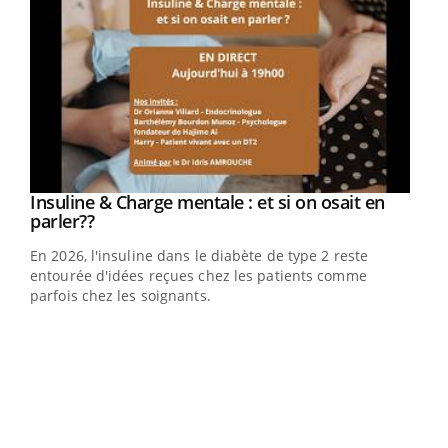
Youtube
Insuline & Charge mentale : et si on osait en
Youtube
Youtube
parler??
En 2026, l'insuline dans le diabète de type 2 reste
entourée d'idées reçues chez les patients comme
parfois chez les soignants.
Ecz
You
pour
L'ét
Vaca