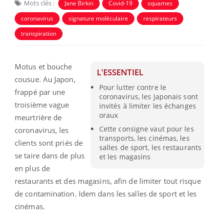
Mots clés :
Jane Birkin
Covid-19
squames
coronavirus
signature moléculaire
respirateurs
transpiration
Motus et bouche
L'ESSENTIEL
cousue. Au Japon,
Pour lutter contre le
frappé par une
coronavirus, les Japonais sont
troisième vague
invités à limiter les échanges
oraux
meurtrière de
Cette consigne vaut pour les
coronavirus, les
transports, les cinémas, les
clients sont priés de
salles de sport, les restaurants
se taire dans de plus
et les magasins
en plus de
restaurants et des magasins, afin de limiter tout risque
de contamination. Idem dans les salles de sport et les
cinémas.