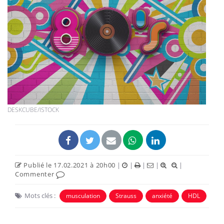
DESKCUBE/ISTOCK
Publié le 17.02.2021 à 20h00
|
|
|
|
|
Commenter
Mots clés :
musculation
Strauss
anxiété
HDL