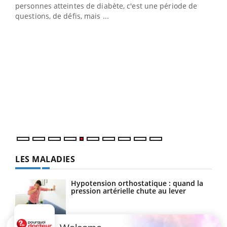
vie !
personnes atteintes de diabète, c'est une période de
…
questions, de défis, mais ...
Un 
You
à l
Un é
mati
numé
LES MALADIES
Hypotension orthostatique : quand la
pression artérielle chute au lever