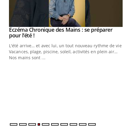
Eczéma Chronique des Mains : se préparer
Youtube
Youtube
pour l’été !
L'été arrive… et avec lui, un tout nouveau rythme de vie !
Vacances, plage, piscine, soleil, activités en plein air…
Nos mains sont ...
Dia
You
Le 
pers
ques