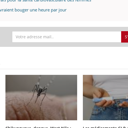
evraient bouger une heure par jour
S
S