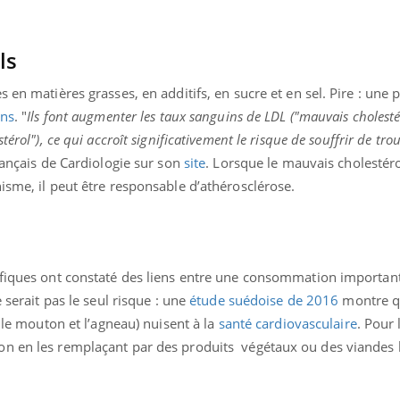
ls
 en matières grasses, en additifs, en sucre et en sel. Pire : une p
ans
. "
Ils font augmenter les taux sanguins de
LDL
("mauvais
cholesté
stérol
"), ce qui accroît significativement le risque de souffrir de tro
rançais de Cardiologie sur son
site
. Lorsque le mauvais cholestéro
isme, il peut être responsable d’athérosclérose.
ifiques ont constaté des liens entre une consommation importa
e serait pas le seul risque : une
étude suédoise de 2016
montre q
, le mouton et l’agneau) nuisent à la
santé cardiovasculaire
. Pour 
on en les remplaçant par des produits végétaux ou des viandes 