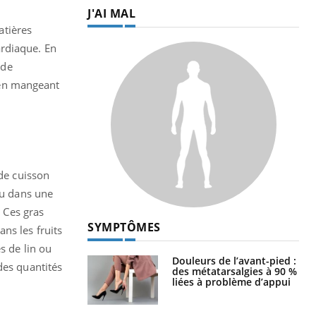
J'AI MAL
atières
ardiaque. En
 de
 en mangeant
 de cuisson
nu dans une
 Ces gras
SYMPTÔMES
ns les fruits
s de lin ou
Douleurs de l’avant-pied :
des quantités
des métatarsalgies à 90 %
liées à problème d’appui