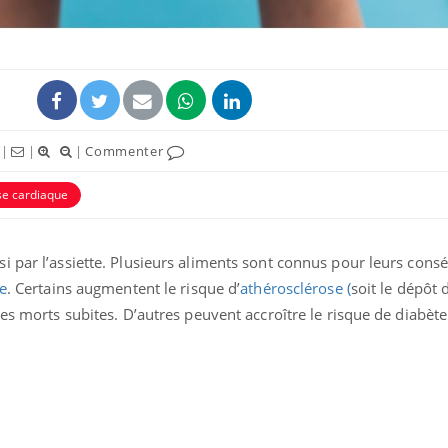
|
|
|
Commenter
ence en fer : comprendre pour
Insuline & Charge ment
tube
Youtube
se cardiaque
Youtube
Yout
venir
osait en parler??
gue, irritabilité, brouillard mental ou
En 2026, l'insuline dans l
i par l’assiette. Plusieurs aliments sont connus pour leurs con
e alopécie… Les symptômes de la
reste entourée d'idées re
nce en fer sont multiples ce qui la rend
patients comme parfois ch
e
. Certains augmentent le risque d’
athérosclérose (
soit le dépôt 
des morts subites. D’autres peuvent accroître le risque de diabèt