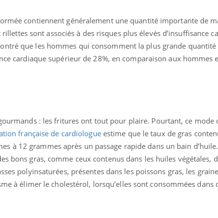
sformée contiennent généralement une quantité importante de m
t rillettes sont associés à des risques plus élevés d’insuffisance c
ontré que les hommes qui consomment la plus grande quantité
isance cardiaque supérieur de 28%, en comparaison aux hommes
 gourmands : les fritures ont tout pour plaire. Pourtant, ce mode
ation française de cardiologue
estime que le taux de gras conte
s à 12 grammes après un passage rapide dans un bain d’huile.
des bons gras, comme ceux contenus dans les huiles végétales, da
asses polyinsaturées, présentes dans les poissons gras, les graine
isme à élimer le cholestérol, lorsqu’elles sont consommées dans 