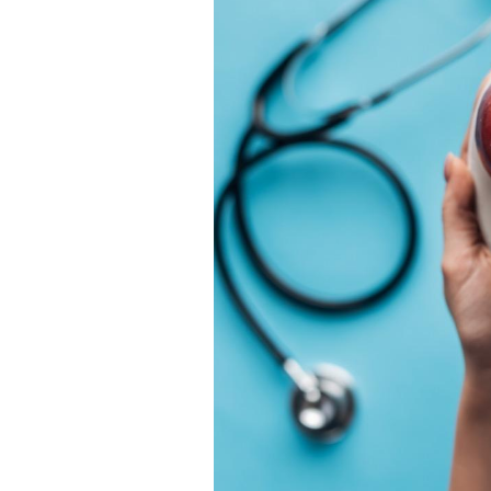
Cancer colorectal : une
stratégie simple aurait
changé la donne au Pays
basque
Chikungunya, dengue,
West Nile : que se passe-
t-il dans le sud de la
France ?
Les médicaments GLP-1
protègent-ils aussi les os
?