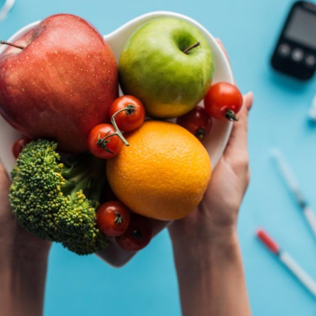
Cytomégalovirus : ce qui
Pourquo
change dans la prise en
gâche-t-
charge des femmes
jours de
enceintes
La sieste empêche-t-elle
Fortes c
de dormir la nuit ?
pourquo
noyade g
VIH : la fin du comprimé
Le Viagr
tous les jours se profile-t-
freiner 
elle enfin ?
cancer ?