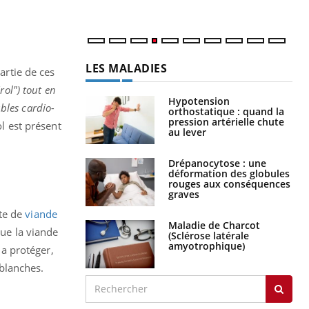
LES MALADIES
artie de ces
rol
") tout en
Hypotension
ubles cardio-
orthostatique : quand la
pression artérielle chute
l est présent
au lever
Drépanocytose : une
déformation des globules
rouges aux conséquences
graves
nte de
viande
Maladie de Charcot
ue la viande
(Sclérose latérale
amyotrophique)
la protéger,
blanches.