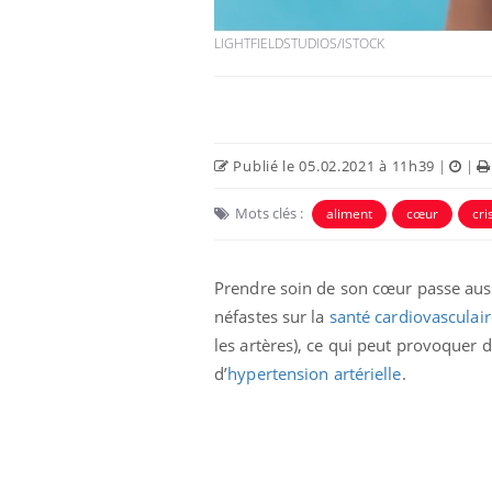
LIGHTFIELDSTUDIOS/ISTOCK
Publié le 05.02.2021 à 11h39
|
|
Eczéma Chronique des Mains :
Car
Youtube
You
Mots clés :
aliment
cœur
cri
Youtube
expliquer ma maladie
pré
Il y a des sujets qui sont faciles à aborder...
Fati
Prendre soin de son cœur passe auss
d'autres non ! D'un côté, poser des
mêm
questions sur la maladie d'un proche c'est
care
néfastes sur la
santé cardiovasculair
montrer ...
...
les artères), ce qui peut provoquer 
d’
hypertension artérielle
.