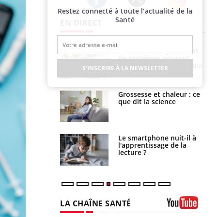
Restez connecté à toute l’actualité de la
Twitter
Facebook
Instagram
Santé
EN DIRECT
i votre ventre
Pourquoi manger moins
il les premiers
de protéines pourrait
 vos vacances ?
finalement être bénéfique
S'INSCRIRE À LA NEWSLETTER
haleurs :
Grossesse et chaleur : ce
i le risque de
que dit la science
rimpe-t-il ?
a pourrait-il
Le smartphone nuit-il à
la propagation du
l'apprentissage de la
lecture ?
LA CHAÎNE SANTÉ
Youtube