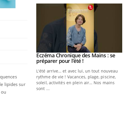
ale : et si on
Eczéma Chronique des Mains : se
Youtube
ube
Youtube
préparer pour l’été !
e diabète de type 2
L'été arrive… et avec lui, un tout nouveau
séquences
çues chez les
rythme de vie ! Vacances, plage, piscine,
ez les soignants.
soleil, activités en plein air… Nos mains
de lipides sur
sont ...
e ou
Di
You
Le 
nom
dia
défi