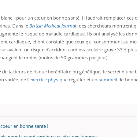
 blanc : pour un cœur en bonne santé, il faudrait remplacer ces d
saines. Dans le
British Medical Journal
, des chercheurs montrent 
gmente le risque de maladie cardiaque. Ils ont analysé les don
dent cardiaque, et ont constaté que ceux qui consomment au mo
ur avaient un risque d’accident cardiovasculaire grave
33% plus
mangent le moins (moins de 50 grammes par jour).
 de facteurs de risque héréditaire ou génétique, le secret d’une
n variée, de l’
exercice physique
régulier et un
sommeil
de bonne
coeur en bonne santé !
vais pour la santé cardiovasculaire des femmes