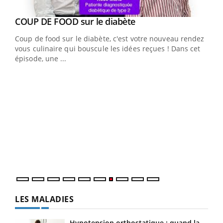
Youtube
Yout
COUP DE FOOD sur le diabète
Quand l’entreprise mise sur le bien être global
Youtube
Youtube
Coup de food sur le diabète, c'est votre nouveau rendez-
"Les rendez-vous de la santé et de la qualité de vie au
vous culinaire qui bouscule les idées reçues ! Dans cet
travail" de Pourquoi Docteur reçoivent Régis Blugeon,
épisode, une ...
DRH et directeur ...
Ecz
You
(3/3
Dans
vous
quot
LES MALADIES
Hypotension orthostatique : quand la