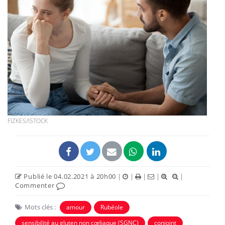
FIZKES/ISTOCK
Publié le 04.02.2021 à 20h00
|
|
|
|
|
Commenter
Mots clés :
amour
Rubéole
sensibilité au gluten non cœliaque (SGNC)
conjoint