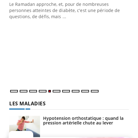
Le Ramadan approche, et, pour de nombreuses
Un établissement lié à un groupe mutualiste innove en
personnes atteintes de diabète, c'est une période de
matière de bilan de santé : l'utilisation d'un « jumeau
questions, de défis, mais ...
numérique » permet ...
COU
You
Coup
vous
épis
LES MALADIES
Hypotension orthostatique : quand la
pression artérielle chute au lever