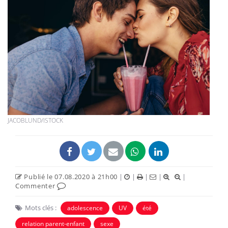
JACOBLUND/ISTOCK
Publié le 07.08.2020 à 21h00
|
|
|
|
|
Commenter
Mots clés :
adolescence
UV
été
relation parent-enfant
sexe