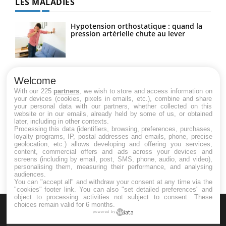
LES MALADIES
Hypotension orthostatique : quand la
pression artérielle chute au lever
Drépanocytose : une déformation des
globules rouges aux conséquences
Welcome
graves
With our 225
partners
, we wish to store and access information on
your devices (cookies, pixels in emails, etc.), combine and share
your personal data with our partners, whether collected on this
website or in our emails, already held by some of us, or obtained
Maladie de Charcot (Sclérose latérale
later, including in other contexts.
amyotrophique)
Processing this data (identifiers, browsing, preferences, purchases,
loyalty programs, IP, postal addresses and emails, phone, precise
geolocation, etc.) allows developing and offering you services,
content, commercial offers and ads across your devices and
screens (including by email, post, SMS, phone, audio, and video),
personalising them, measuring their performance, and analysing
audiences.
You can "accept all" and withdraw your consent at any time via the
"cookies" footer link
. You can also "set detailed preferences" and
object to processing activities not subject to consent. These
choices remain valid for 6 months.
powered by