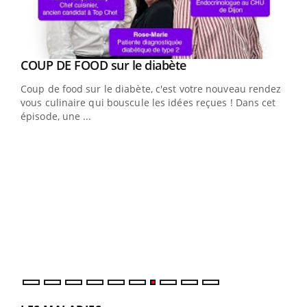
Youtube
cès
COUP DE FOOD sur le diabète
Youtube
Coup de food sur le diabète, c'est votre nouveau rendez-
 en
vous culinaire qui bouscule les idées reçues ! Dans cet
u
épisode, une ...
Qua
You
"Les
trav
DRH 