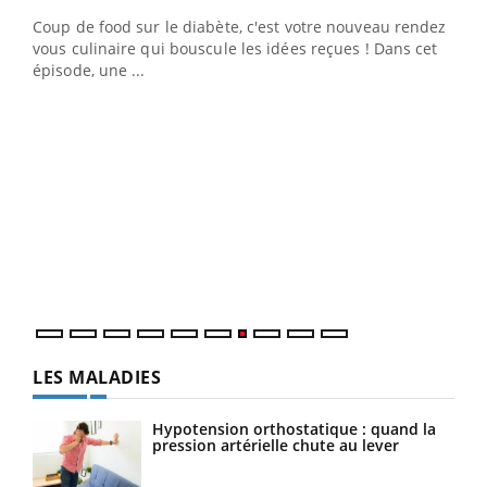
Coup de food sur le diabète, c'est votre nouveau rendez-
 en
vous culinaire qui bouscule les idées reçues ! Dans cet
u
épisode, une ...
Qua
You
"Les
trav
DRH 
LES MALADIES
Hypotension orthostatique : quand la
pression artérielle chute au lever