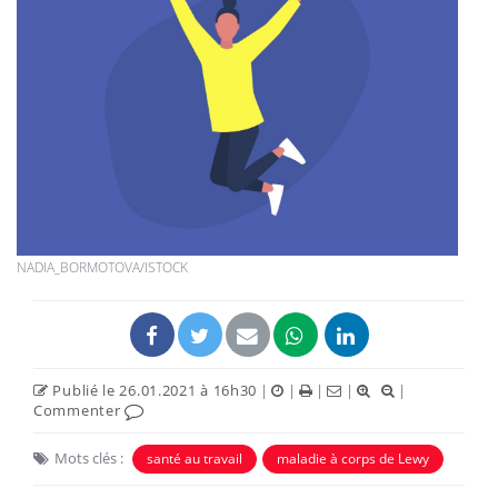
NADIA_BORMOTOVA/ISTOCK
Publié le 26.01.2021 à 16h30
|
|
|
|
|
Commenter
Mots clés :
santé au travail
maladie à corps de Lewy