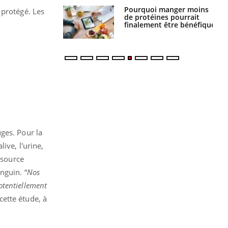
i manger moins
Mordue par une tique en
 protégé. Les
éines pourrait
vacances, elle reste dans
ent être bénéfique
le coma pendant 42 jours
ges. Pour la
ive, l'urine,
 source
nguin. “
Nos
potentiellement
cette étude, à