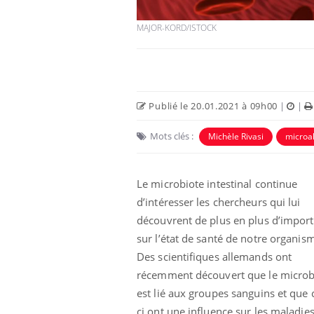
MAJOR-KORD/ISTOCK
Publié le 20.01.2021 à 09h00
|
|
Mots clés :
Michèle Rivasi
microa
Le microbiote intestinal continue
 oublier les
Chikungunya, dengue,
d’intéresser les chercheurs qui lui
n vacances ?
West Nile : que se passe-
découvrent de plus en plus d’impor
t-il dans le sud de la
France ?
sur l’état de santé de notre organis
Des scientifiques allemands ont
 connectés :
Les médicaments GLP-1
le travail
protègent-ils aussi les os
récemment découvert que le microb
de plus en plus
?
est lié aux groupes sanguins et que 
soirées
ci ont une influence sur les maladie