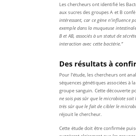
Les chercheurs ont identifié les Bac
aux sucres des groupes A et B confér
intéressant, car ce gène n'influence p
exemple dans la muqueuse intestinal
B et AB, associés à un statut de sécré
interaction avec cette bactérie
.”
Des résultats à conf
Pour l’étude, les chercheurs ont ana
séquences génétiques associées à la
groupe sanguin. Cette découverte po
ne sois pas sûr que le microbiote soit 
très sûr que le fait de cibler le micro
réjouit le chercheur.
prendre pour
Cette étude doit être confirmée puisq
suggèrent clairement que les groupes 