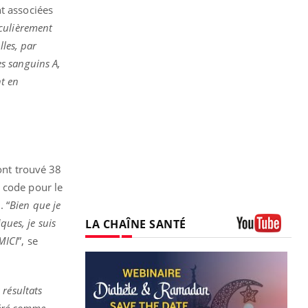
t associées
iculièrement
lles, par
s sanguins A,
nt en
 ont trouvé 38
 code pour le
 “
Bien que je
ques, je suis
LA CHAÎNE SANTÉ
 MICI
”, se
Youtube
 résultats
géré comme