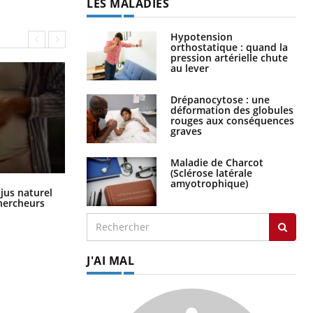
LES MALADIES
Hypotension
orthostatique : quand la
pression artérielle chute
au lever
Drépanocytose : une
déformation des globules
rouges aux conséquences
graves
Maladie de Charcot
(Sclérose latérale
amyotrophique)
Comment oublier les écrans en
 jus naturel
vacances ?
chercheurs
J'AI MAL