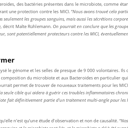
teroides, des bactéries présentes dans le microbiote, comme étan
ant une protection contre les MICI. “
Nous avons trouvé cela part
as seulement les groupes sanguins, mais aussi les sécrétions corpore
e
, décrit Malte Rühlemann.
On pourrait en conclure que les groupe
teur, sont potentiellement protecteurs contre les MICI, éventuelleme
irmer
lysé le génome et les selles de presque de 9 000 volontaires. Ils
 composition du microbiote et aux Bacteroides en particulier qui
urrait permet de trouver de nouveaux traitements pour les MICI.
la seule cible qui aidera à guérir ces troubles inflammatoires chroni
biote fait définitivement partie d'un traitement multi-angle pour les
u’elle n’est qu’une étude d’observation et non de causalité. “
Nos
sanguins et le microbiote sont liés, et le microbiote a déjà été sug