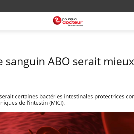
pe sanguin ABO serait mieu
rait certaines bactéries intestinales protectrices con
ques de l’intestin (MICI).