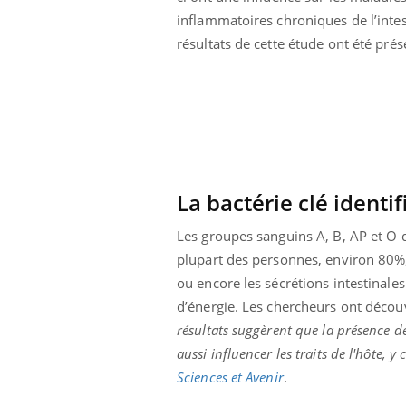
olorectal : une
Cytomégalovirus : ce qui
inflammatoires chroniques de l’inte
e simple aurait
change dans la prise en
résultats de cette étude ont été pré
a donne au Pays
charge des femmes
enceintes
La bactérie clé identif
Les groupes sanguins A, B, AP et O 
plupart des personnes, environ 80%, 
ou encore les sécrétions intestinale
d’énergie. Les chercheurs ont découv
résultats suggèrent que la présence de
aussi influencer les traits de l'hôte, y
Sciences et Avenir
.