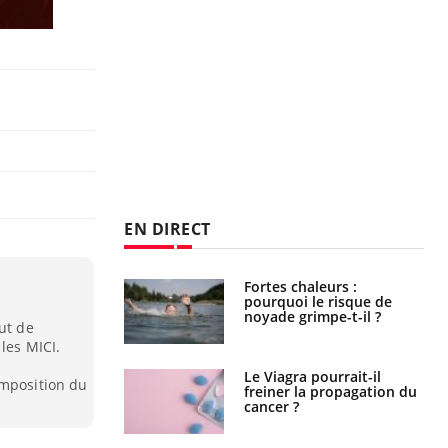
EN DIRECT
haleurs :
Grossesse et chaleur : ce
i le risque de
que dit la science
rimpe-t-il ?
ut de
les MICI.
a pourrait-il
Le smartphone nuit-il à
omposition du
la propagation du
l'apprentissage de la
lecture ?