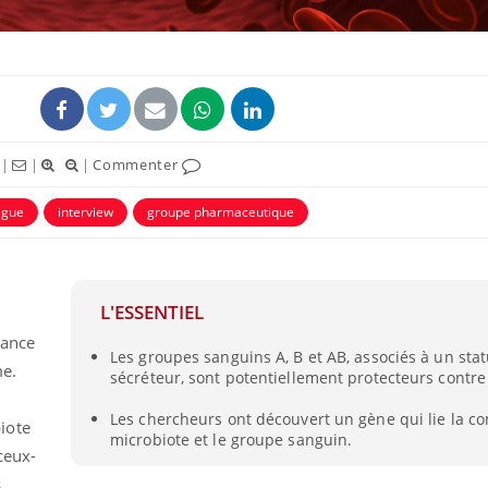
|
|
|
Commenter
lgue
interview
groupe pharmaceutique
L'ESSENTIEL
La sieste empêche-t-elle
Fortes c
de dormir la nuit ?
pourquo
tance
noyade g
Les groupes sanguins A, B et AB, associés à un stat
me.
sécréteur, sont potentiellement protecteurs contre 
VIH : la fin du comprimé
Le Viagr
Les chercheurs ont découvert un gène qui lie la c
tous les jours se profile-t-
freiner 
iote
microbiote et le groupe sanguin.
elle enfin ?
cancer ?
ceux-
s