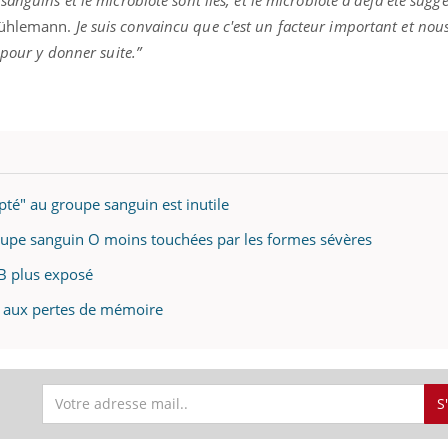
Rühlemann.
Je suis convaincu que c'est un facteur important et nou
 pour y donner suite
.”
éma Chronique des Mains : se
Diabète & Ramadan 
tube
Youtube
Youtube
parer pour l’été !
Le Ramadan approche, et,
é arrive… et avec lui, un tout nouveau
nombreuses personnes at
me de vie ! Vacances, plage, piscine,
diabète, c'est une périod
il, activités en plein air… Nos mains
défis, mais ...
pté" au groupe sanguin est inutile
 ...
oupe sanguin O moins touchées par les formes sévères
AB plus exposé
 aux pertes de mémoire
S