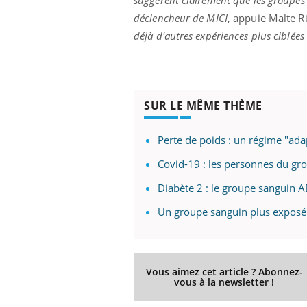
llard mental ou
déclencheur de MICI
, appuie Malte 
tômes de la
déjà d'autres expériences plus ciblées
les ce qui la rend
Insuline & Charge mentale : et si on
Ecz
Youtube
You
Youtube
osait en parler??
pré
En 2026, l'insuline dans le diabète de type 2
L'ét
SUR LE MÊME THÈME
reste entourée d'idées reçues chez les
ryth
patients comme parfois chez les soignants.
sole
Perte de poids : un régime "ada
sont
Covid-19 : les personnes du gr
Diabète 2 : le groupe sanguin 
Un groupe sanguin plus exposé
Vous aimez cet article ? Abonnez-
vous à la newsletter !