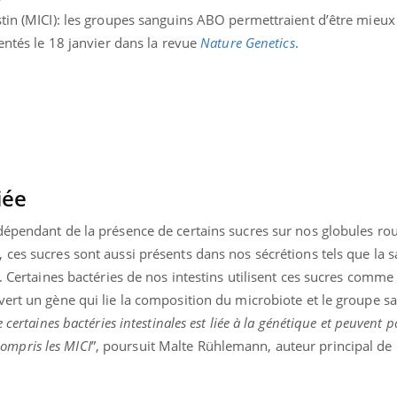
Pourquoi votre ventre
Pourquo
stin (MICI): les groupes sanguins ABO permettraient d’être mieux
gâche-t-il les premiers
de prot
sentés le 18 janvier dans la revue
Nature Genetics
.
jours de vos vacances ?
finalem
iée
dépendant de la présence de certains sucres sur nos globules rou
ces sucres sont aussi présents dans nos sécrétions tels que la sal
s. Certaines bactéries de nos intestins utilisent ces sucres comme
ert un gène qui lie la composition du microbiote et le groupe sa
 certaines bactéries intestinales est liée à la génétique et peuvent 
 compris les MICI
”, poursuit Malte Rühlemann, auteur principal de 