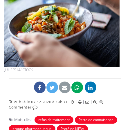
JULIEF514/ISTOCK
Publié le 07.12.2020 à 19h30
|
|
|
|
|
Commenter
Mots clés :
refus de traitement
Perte de connaisance
groupe pharmaceutique
Protéine KIF3A