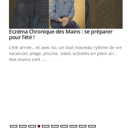
Eczéma Chronique des Mains : se préparer
Youtube
Youtube
pour l’été !
L'été arrive… et avec lui, un tout nouveau rythme de vie !
Vacances, plage, piscine, soleil, activités en plein air…
Nos mains sont ...
Dia
You
Le 
pers
ques