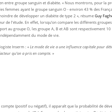
ien entre groupe sanguin et diabète. « Nous montrons, pour la pr
les femmes ayant le groupe sanguin O - environ 43 % des França
 moindre de développer un diabète de type 2 », résume
Guy Faghe
eur de l’étude. En effet, lorsqu’on compare les différents groupe
pport au groupe O, les groupe A, B et AB sont respectivement 10
ce indépendamment du mode de vie.
logiste Inserm : «
Le mode de vie a une influence capitale pour dét
éma Chronique des Mains :
Carence en fer : com
tube
Youtube
Youtube
Youtube
liquer ma maladie
prévenir
facteur qu’on a pris en compte.
»
 a des sujets qui sont faciles à aborder...
Fatigue, irritabilité, brou
tres non ! D'un côté, poser des
même alopécie… Les sym
tions sur la maladie d'un proche c'est
carence en fer sont multi
rer ...
...
 compte (positif ou négatif), il apparaît que la probabilité de dé