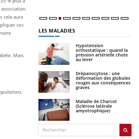
 35 % plus à
e association.
is cela aura
épliquer ces
LES MALADIES
 notre
Hypotension
orthostatique : quand la
pression artérielle chute
abète. Mais
au lever
Drépanocytose : une
déformation des globules
rouges aux conséquences
graves
opulations.
Maladie de Charcot
(Sclérose latérale
amyotrophique)