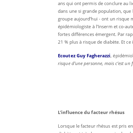
ans qui ont permis de conclure au l
dans une si grande population, que 
groupe aujourd’hui - ont un risque
épidémiologiste à l’Inserm et co-aut
fortes différences émergent. Par ra
21 % plus à risque de diabète. Et 
Ecoutez Guy Fagherazzi
, épidémio
Ecz
You
exp
risque d’une personne, mais c’est un 
Il y
d'au
ques
mont
L’influence du facteur rhésus
Lorsque le facteur rhésus est pris en