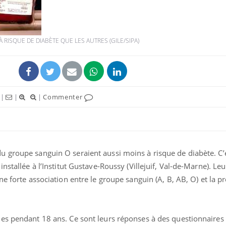
RISQUE DE DIABÈTE QUE LES AUTRES (GILE/SIPA)
VIH : la fin du comprimé
Le Viagr
tous les jours se profile-t-
freiner 
elle enfin ?
cancer ?
|
|
|
Commenter
Pourquoi votre ventre
Pourquo
gâche-t-il les premiers
de prot
jours de vos vacances ?
finalem
Fortes chaleurs :
Grossess
pourquoi le risque de
que dit 
 groupe sanguin O seraient aussi moins à risque de diabète. C’e
noyade grimpe-t-il ?
nstallée à l’Institut Gustave-Roussy (Villejuif, Val-de-Marne). Leu
une forte association entre le groupe sanguin (A, B, AB, O) et la p
es pendant 18 ans. Ce sont leurs réponses à des questionnaires 