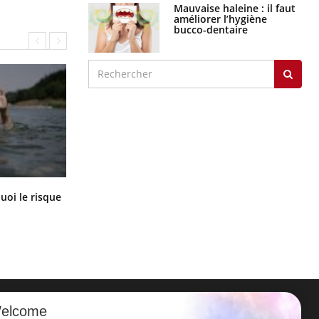
Mauvaise haleine : il faut
améliorer l’hygiène
bucco-dentaire
Le Viagra pourrait-il freiner la
uoi le risque
propagation du cancer ?
?
elcome