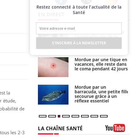
Restez connecté à toute l’actualité de la
Twitter
Facebook
Instagram
Santé
EN DIRECT
a pourrait-il
Le smartphone nuit-il à
la propagation du
l'apprentissage de la
lecture ?
S'INSCRIRE À LA NEWSLETTER
i manger moins
Mordue par une tique en
éines pourrait
vacances, elle reste dans
ent être bénéfique
le coma pendant 42 jours
e et chaleur : ce
Mordue par un
la science
barracuda, une petite fille
st la
secourue grâce à un
r étude,
réflexe essentiel
robabilité de
LA CHAÎNE SANTÉ
tous les 2-3
Youtube