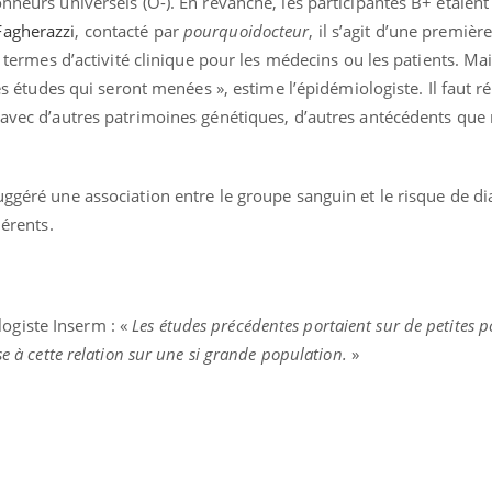
onneurs universels (O-). En revanche, les participantes B+ étaient
agherazzi
, contacté par
pourquoidocteur
, il s’agit d’une premièr
en termes d’activité clinique pour les médecins ou les patients. Ma
res études qui seront menées », estime l’épidémiologiste. Il faut r
 avec d’autres patrimoines génétiques, d’autres antécédents que
uggéré une association entre le groupe sanguin et le risque de di
hérents.
logiste Inserm : «
Les études précédentes portaient sur de petites p
se à cette relation sur une si grande population.
»