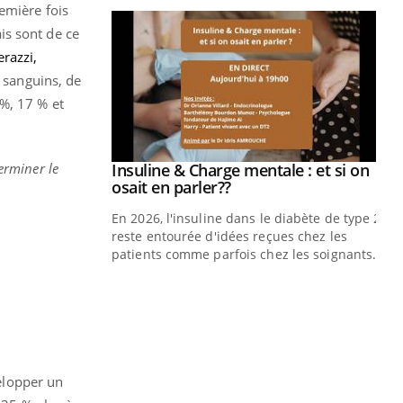
emière fois
is sont de ce
razzi,
s sanguins, de
 %, 17 % et
erminer le
prendre pour
Insuline & Charge mentale : et si on
Youtube
Youtube
osait en parler??
illard mental ou
En 2026, l'insuline dans le diabète de type 2
ptômes de la
reste entourée d'idées reçues chez les
ples ce qui la rend
patients comme parfois chez les soignants.
Ec
You
pré
L'é
ryt
sol
velopper un
sont