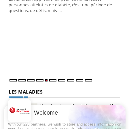
personnes atteintes de diabète, c'est une période de
questions, de défis, mais ...
Un « jumeau numérique » pour faciliter l’accès
COU
Youtube
You
Youtube
à la médecine préventive
Coup
Un établissement lié à un groupe mutualiste innove en
vous
matière de bilan de santé : l'utilisation d'un « jumeau
épis
numérique » permet ...
LES MALADIES
Hypotension orthostatique : quand la
pression artérielle chute au lever
Welcome
With our 225
partners
, we wish to store and access information on
your devices (cookies, pixels in emails, etc.), combine and share