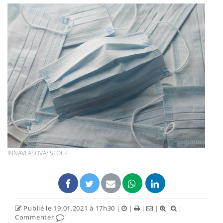
INNAVLASOVA/ISTOCK
Publié le 19.01.2021 à 17h30
|
|
|
|
|
Commenter