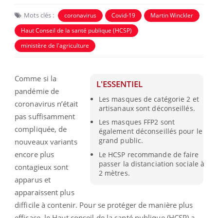
Mots clés :
coronavirus
Covid-19
Martin Winckler
Haut Conseil de la santé publique (HCSP)
ministère de l'agriculture
Comme si la
L'ESSENTIEL
pandémie de
Les masques de catégorie 2 et
coronavirus n’était
artisanaux sont déconseillés.
pas suffisamment
Les masques FFP2 sont
compliquée, de
également déconseillés pour le
grand public.
nouveaux variants
encore plus
Le HCSP recommande de faire
passer la distanciation sociale à
contagieux sont
2 mètres.
apparus et
apparaissent plus
difficile à contenir. Pour se protéger de manière plus
efficace, le Haut conseil de la santé publique (HCSP) a