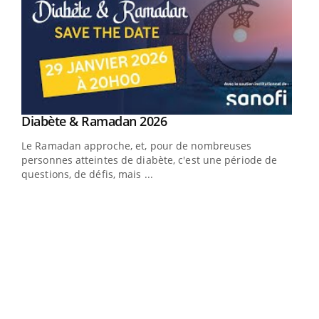
Youtube
Diabète & Ramadan 2026
Youtube
Le Ramadan approche, et, pour de nombreuses
vie !
personnes atteintes de diabète, c'est une période de
…
questions, de défis, mais ...
Un 
You
à l
Un é
mati
numé