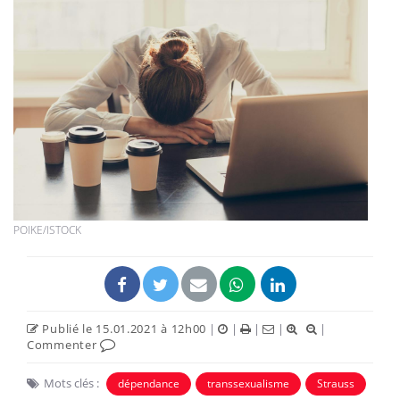
POIKE/ISTOCK
Publié le 15.01.2021 à 12h00
|
|
|
|
|
Commenter
Mots clés :
dépendance
transsexualisme
Strauss