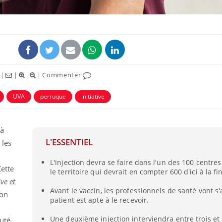
|
|
|
Commenter
UVA
perruque
initiative
 à
L'ESSENTIEL
 les
L'injection devra se faire dans l'un des 100 centres
Cette
le territoire qui devrait en compter 600 d'ici à la f
ve et
Avant le vaccin, les professionnels de santé vont s
ion
patient est apte à le recevoir.
Une deuxième injection interviendra entre trois et
uté