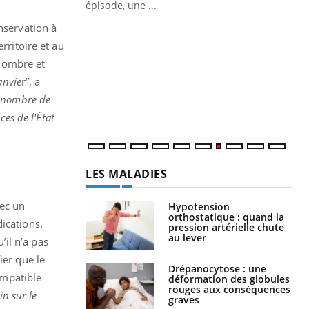
épisode, une ...
nservation à
Quand l’entreprise mise sur le bien
Ec
Youtube
You
Youtube
être global
quo
rritoire et au
nombre et
"Les rendez-vous de la santé et de la
Dan
anvie
r”, a
qualité de vie au travail" de Pourquoi
der
Docteur reçoivent Régis Blugeon, DRH et
com
e nombre de
directeur ...
et é
ces de l'État
LES MALADIES
vec un
Hypotension
orthostatique : quand la
ications.
pression artérielle chute
au lever
’il n’a pas
ier que le
Drépanocytose : une
ompatible
déformation des globules
rouges aux conséquences
in sur le
graves