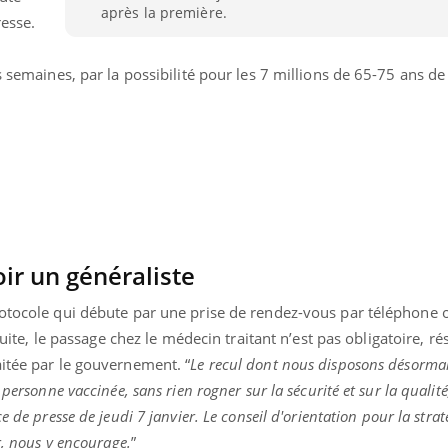
après la première.
esse.
s semaines, par la possibilité pour les 7 millions de 65-75 ans de 
ir un généraliste
rotocole qui débute par une prise de rendez-vous par téléphone 
suite, le passage chez le médecin traitant n’est pas obligatoire, rés
« jumeau numérique » pour
tube
aitée par le gouvernement. “
Le recul dont nous disposons désorma
iliter l’accès à la médecine
 personne vaccinée, sans rien rogner sur la sécurité et sur la qualité
Youtube
ventive
e de presse de jeudi 7 janvier
. Le conseil d'orientation pour la strat
établissement lié à un groupe
er, nous y encourage
.
”