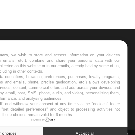
nos soirées
ER
tners
, we wish to store and access information on your devices
in emails, etc.), combine and share your personal data with our
s les semaines les meilleures
ollected on this website or in our emails, already held by some of us,
ncluding in other contexts.
ta (identifiers, browsing, preferences, purchases, loyalty programs,
es and emails, phone, precise geolocation, etc.) allows developing
ervices, content, commercial offers and ads across your devices and
 by email, post, SMS, phone, audio, and video), personalising them,
RE
rformance, and analysing audiences.
l" and withdraw your consent at any time via the "cookies" footer
"set detailed preferences" and object to processing activities not
. These choices remain valid for 6 months.
powered by
r choices
Accept all