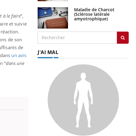
Maladie de Charcot
(Sclérose latérale
 à le faire
”,
amyotrophique)
aire et suivie
 réaction.
ions de son
uffisants de
J'AI MAL
) dans
un avis
n “
dans une