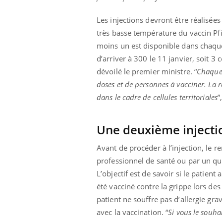
mut
air… Nos mains
défis, mais ...
sant
Les injections devront être réalisée
num
très basse température du vaccin Pfiz
moins un est disponible dans chaqu
d’arriver à 300 le 11 janvier, soit 3
dévoilé le premier ministre. “
Chaque 
doses et de personnes à vacciner. La r
dans le cadre de cellules territoriales
”
Une deuxième injectio
Avant de procéder à l’injection, le 
professionnel de santé ou par un que
L’objectif est de savoir si le patient
été vacciné contre la grippe lors de
patient ne souffre pas d’allergie gra
avec la vaccination. “
Si vous le souha