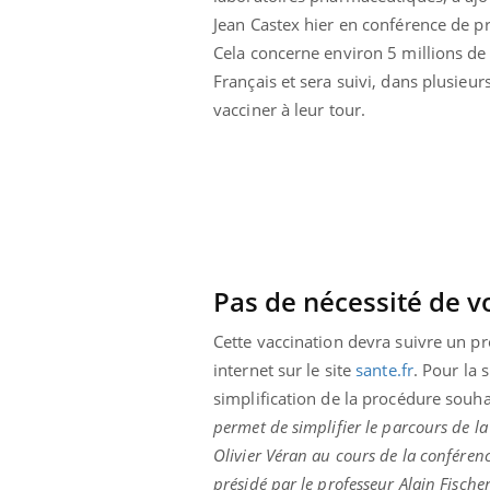
Jean Castex hier en conférence de pr
Cela concerne environ 5 millions de
Français et sera suivi, dans plusieur
vacciner à leur tour.
Pas de nécessité de vo
Cette vaccination devra suivre un p
internet sur le site
sante.fr
. Pour la 
Youtube
 Mains : se
Diabète & Ramadan 2026
Un 
Youtube
You
simplification de la procédure souh
outube
fac
permet de simplifier le parcours de la
Le Ramadan approche, et, pour de
pré
un tout nouveau
Olivier Véran au cours de la conférenc
nombreuses personnes atteintes de
Un 
lage, piscine,
diabète, c'est une période de questions, de
présidé par le professeur Alain Fisch