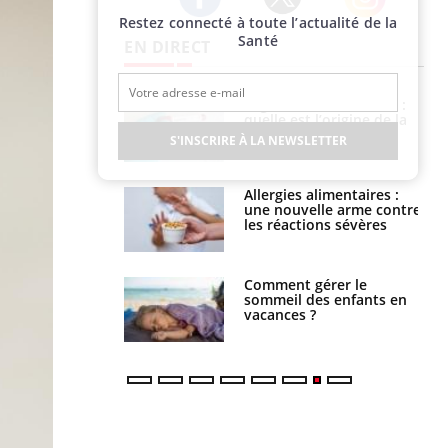
Restez connecté à toute l’actualité de la
Twitter
Facebook
Instagram
Santé
EN DIRECT
Légionellose en Suisse :
Bilan prévention : ce que
quelle est l’origine de la
les kinés pourront
contamination ?
bientôt faire
S'INSCRIRE À LA NEWSLETTER
Allergies alimentaires :
TDAH : quel est ce
une nouvelle arme contre
traitement autorisé aux
les réactions sévères
États-Unis ?
Comment gérer le
Cerveau : le mystère de la
sommeil des enfants en
"madeleine de Proust"
vacances ?
enfin expliqué