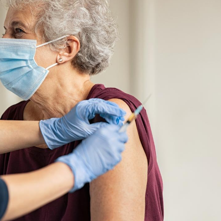
Le smartphone nuit-il à
l'apprentissage de la
lecture ?
Mordue par une tique en
vacances, elle reste dans
le coma pendant 42 jours
Mordue par un
barracuda, une petite fille
secourue grâce à un
réflexe essentiel