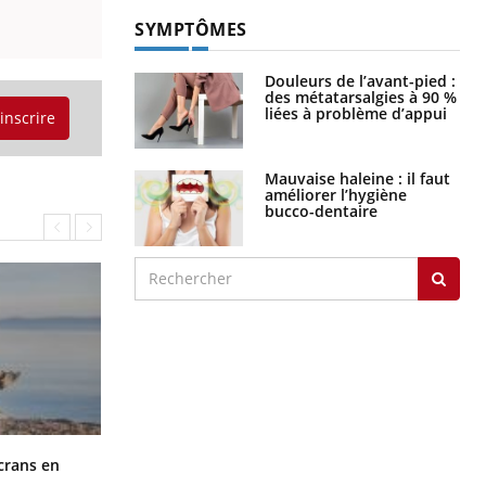
SYMPTÔMES
Douleurs de l’avant-pied :
des métatarsalgies à 90 %
liées à problème d’appui
'inscrire
Mauvaise haleine : il faut
améliorer l’hygiène
bucco-dentaire
Toujours connectés : comment le
crans en
travail empiète de plus en plus sur