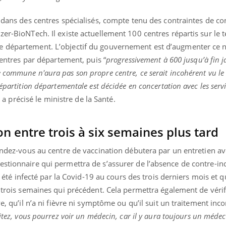
ualiste innove en matière de bilan de
é : l'utilisation d'un « jumeau
s dans des centres spécialisés, compte tenu des contraintes de co
érique » permet ...
er-BioNTech. Il existe actuellement 100 centres répartis sur le te
e département. L’objectif du gouvernement est d’augmenter ce 
 centres par département, puis “
progressivement à 600 jusqu’à fin j
commune n'aura pas son propre centre, ce serait incohérent vu l
épartition départementale est décidée en concertation avec les servi
, a précisé le ministre de la Santé.
n entre trois à six semaines plus tard
rendez-vous au centre de vaccination débutera par un entretien a
stionnaire qui permettra de s’assurer de l’absence de contre-ind
 a été infecté par la Covid-19 au cours des trois derniers mois et qu
s trois semaines qui précédent. Cela permettra également de vérif
ve, qu’il n’a ni fièvre ni symptôme ou qu’il suit un traitement inc
itez, vous pourrez voir un médecin, car il y aura toujours un médec