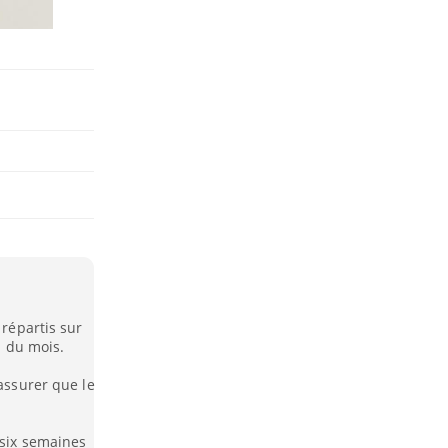
 répartis sur
in du mois.
'assurer que le
 six semaines