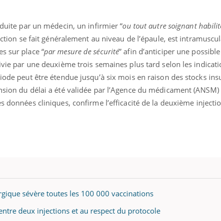
nduite par un médecin, un infirmier “
ou tout autre soignant habilité
jection se fait généralement au niveau de l’épaule, est intramuscul
s sur place “
par mesure de sécurité
” afin d’anticiper une possible
uivie par une deuxième trois semaines plus tard selon les indicat
riode peut être étendue jusqu’à six mois en raison des stocks ins
ension du délai a été validée par l’Agence du médicament (ANSM
s données cliniques, confirme l’efficacité de la deuxième injectio
ergique sévère toutes les 100 000 vaccinations
 entre deux injections et au respect du protocole