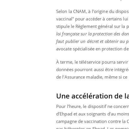
Selon la CNAM, à l’origine du dispo
vaccinal" pour accéder à certains lu
stipule le Règlement général sur la
Eczéma Chronique des Mains :
Car
Youtube
You
Youtube
expliquer ma maladie
pré
loi française sur la protection des donn
faut publier un décret et obtenir au pr
Il y a des sujets qui sont faciles à aborder...
Fati
avocate spécialisée en protection d
d'autres non ! D'un côté, poser des
mêm
questions sur la maladie d'un proche c'est
care
montrer ...
...
À terme, le téléservice pourra servi
données pourront aussi être intégré
de l'Assurance maladie, même si ce n
Une accélération de 
Pour l’heure, le dispositif ne concer
d’Ehpad et aux soignants d’au moins 
campagne de vaccination contre la C
pas hébergées en Ehpad. Les pompier