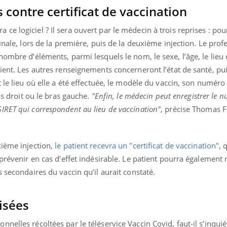
contre certificat de vaccination
e logiciel ? Il sera ouvert par le médecin à trois reprises : pour
inale, lors de la première, puis de la deuxième injection. Le prof
nombre d’éléments, parmi lesquels le nom, le sexe, l’âge, le lieu
ient. Les autres renseignements concerneront l’état de santé, pui
 le lieu où elle a été effectuée, le modèle du vaccin, son numéro d
ras droit ou le bras gauche.
"Enfin, le médecin peut enregistrer le 
IRET qui correspondent au lieu de vaccination"
, précise Thomas F
xième injection,
le patient recevra un "certificat de vaccination"
, 
 prévenir en cas d’effet indésirable. Le patient pourra également
 secondaires du vaccin qu’il aurait constaté.
isées
elles récoltées par le téléservice Vaccin Covid, faut-il s’inquié