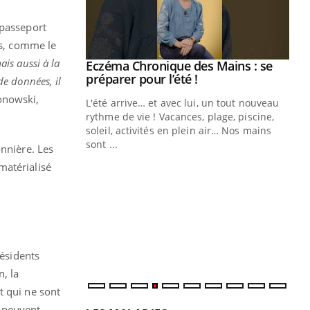
"passeport
es, comme le
is aussi à la
ale : et si on
Eczéma Chronique des Mains : se
Youtube
ube
Youtube
préparer pour l’été !
 de données, il
onowski,
e diabète de type 2
L'été arrive… et avec lui, un tout nouveau
çues chez les
rythme de vie ! Vacances, plage, piscine,
ez les soignants.
soleil, activités en plein air… Nos mains
sont ...
onnière. Les
Di
You
matérialisé
Le 
nom
dia
défi
résidents
, la
t qui ne sont
t peuvent