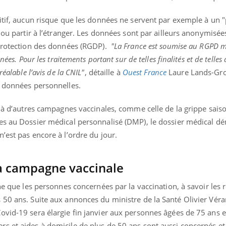
sitif, aucun risque que les données ne servent par exemple à un 
i ou partir à l’étranger. Les données sont par ailleurs anonymisé
 protection des données (RGDP).
"La France est soumise au RGPD ma
ence en fer : comprendre pour
Insuline & Charge ment
tube
Youtube
Youtube
Yout
venir
osait en parler??
ées. Pour les traitements portant sur de telles finalités et de telles
éalable l’avis de la CNIL"
, détaille à
Ouest France
Laure Lands-Gr
gue, irritabilité, brouillard mental ou
En 2026, l'insuline dans l
e données personnelles.
e alopécie… Les symptômes de la
reste entourée d'idées re
nce en fer sont multiples ce qui la rend
patients comme parfois ch
r à d’autres campagnes vaccinales, comme celle de la grippe sais
es au Dossier médical personnalisé (DMP), le dossier médical dé
’est pas encore à l’ordre du jour.
la campagne vaccinale
ne que les personnes concernées par la vaccination, à savoir les 
50 ans. Suite aux annonces du ministre de la Santé Olivier Véran
ovid-19 sera élargie fin janvier aux personnes âgées de 75 ans e
s et aides à domicile de plus de 50 ans sont aussi concernés e