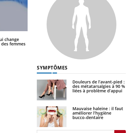
La sieste empêche-t-elle de dormir
ui change
la nuit ?
ge des femmes
SYMPTÔMES
Douleurs de l’avant-pied :
des métatarsalgies à 90 %
liées à problème d’appui
Mauvaise haleine : il faut
améliorer l’hygiène
bucco-dentaire