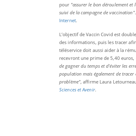
pour
"assurer le bon déroulement et 
Cytomégalovirus : ce qui
change dans la prise en
suivi de la campagne de vaccination"
charge des femmes
enceintes
Internet
.
L’objectif de Vaccin Covid est doubl
des informations, puis les tracer afi
téléservice doit aussi aider à la ré
recevront une prime de 5,40 euros, e
de gagner du temps et d'éviter les err
population mais également de tracer c
problème"
, affirme Laura Letourneau
Sciences et Avenir
.