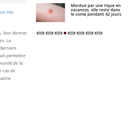
i manger moins
Mordue par une tique en
éines pourrait
vacances, elle reste dans
on site
ent être bénéfique
le coma pendant 42 jours
n
, leur donner
es. Le
 derniers
oit permettre
munité de la
n cas de
gazine