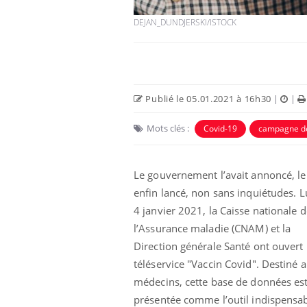
DEJAN_DUNDJERSKI/ISTOCK
Publié le 05.01.2021 à 16h30
|
|
Mots clés :
Covid-19
campagne de
Le gouvernement l’avait annoncé, le 
enfin lancé, non sans inquiétudes. L
Chikungunya, dengue,
West Nile : que se passe-
4 janvier 2021, la Caisse nationale d
t-il dans le sud de la
France ?
l’Assurance maladie (CNAM) et la
Direction générale Santé ont ouvert 
Les médicaments GLP-1
téléservice "Vaccin Covid". Destiné 
protègent-ils aussi les os
?
médecins, cette base de données es
présentée comme l’outil indispensa