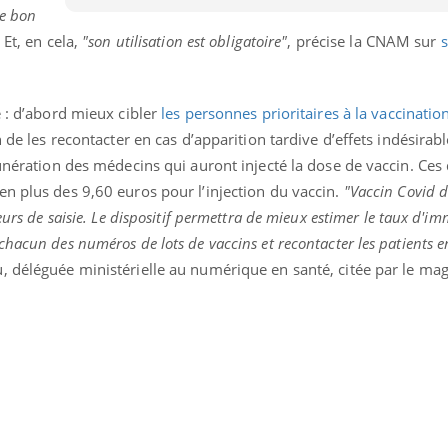
le bon
Pourquoi votre ventre
Pourquo
gâche-t-il les premiers
de prot
. Et, en cela,
"son utilisation est obligatoire"
, précise la CNAM sur
s
jours de vos vacances ?
finalem
e : d’abord mieux cibler
les personnes prioritaires à la vaccinatio
n de les recontacter en cas d’apparition tardive d’effets indésirabl
munération des médecins qui auront injecté la dose de vaccin. Ces
n plus des 9,60 euros pour l’injection du vaccin.
"Vaccin Covid d
eurs de saisie. Le dispositif permettra de mieux estimer le taux d'im
hacun des numéros de lots de vaccins et recontacter les patients e
, déléguée ministérielle au numérique en santé, citée par le ma