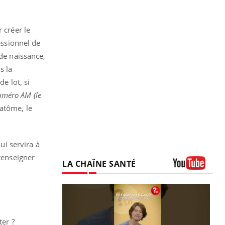
 créer le
essionnel de
 de naissance,
s la
e lot, si
numéro AM (le
atôme, le
qui servira à
 renseigner
LA CHAÎNE SANTÉ
Youtube
ter ?