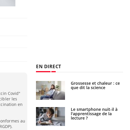
EN DIRECT
haleurs :
Grossesse et chaleur : ce
i le risque de
que dit la science
rimpe-t-il ?
ccin Covid"
cibler les
accination en
a pourrait-il
Le smartphone nuit-il à
la propagation du
l'apprentissage de la
lecture ?
 conformes au
(RGDP).