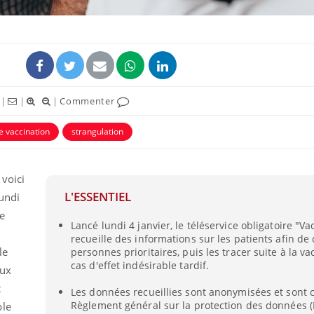
|
|
|
Commenter
 vaccination
strangulation
voici
L'ESSENTIEL
undi
La sieste empêche-t-elle
Fortes c
de dormir la nuit ?
pourquo
e
noyade g
Lancé lundi 4 janvier, le téléservice obligatoire "Va
recueille des informations sur les patients afin de 
le
personnes prioritaires, puis les tracer suite à la v
VIH : la fin du comprimé
Le Viagr
cas d'effet indésirable tardif.
aux
tous les jours se profile-t-
freiner 
elle enfin ?
cancer ?
t
Les données recueillies sont anonymisées et sont
Règlement général sur la protection des données 
ble