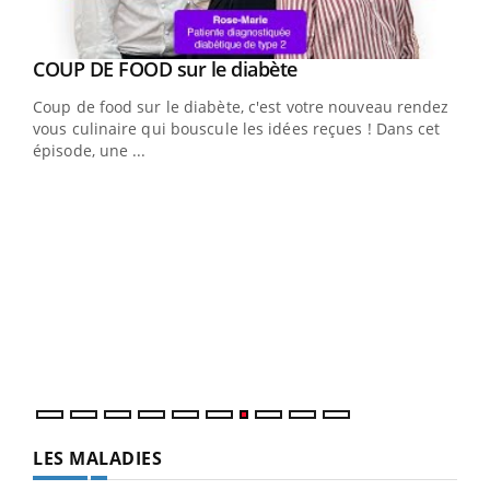
Youtube
Yout
COUP DE FOOD sur le diabète
Quand l’entreprise mise sur le bien être global
Youtube
Youtube
Coup de food sur le diabète, c'est votre nouveau rendez-
"Les rendez-vous de la santé et de la qualité de vie au
vous culinaire qui bouscule les idées reçues ! Dans cet
travail" de Pourquoi Docteur reçoivent Régis Blugeon,
épisode, une ...
DRH et directeur ...
Ecz
You
(3/3
Dans
vous
quot
LES MALADIES