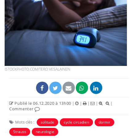
ISTOCKPHOTO.COM/TERO VESALAINEN
Publié le 06.12.2020 à 13h00
|
|
|
|
|
Commenter
Mots clés :
solitude
cycle circadien
dormir
Strauss
neurologie