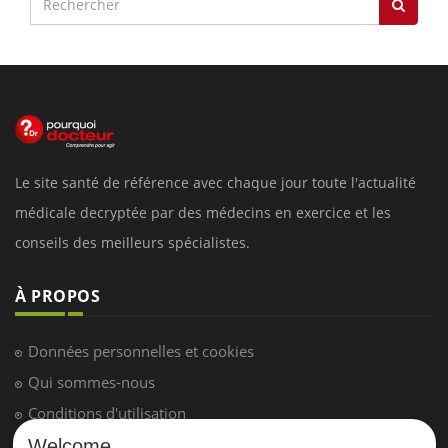
Le site santé de référence avec chaque jour toute l'actualité
médicale decryptée par des médecins en exercice et les
conseils des meilleurs spécialistes.
À PROPOS
Données personnelles et cookies
Qui sommes-nous
Conditions d'utilisation
Plan du site
Welcome