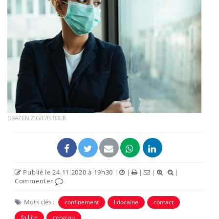
DRAZEN ZIGIC/ISTOCK
Publié le 24.11.2020 à 19h30
|
|
|
|
|
Commenter
Mots clés :
confinement
lidocaïne
contact
faillite
cerveau