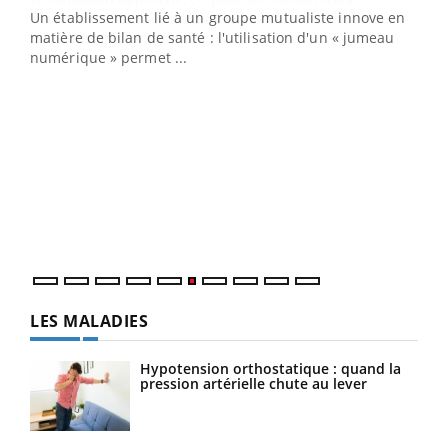
Un établissement lié à un groupe mutualiste innove en
e
matière de bilan de santé : l'utilisation d'un « jumeau
numérique » permet ...
COU
You
Coup
vous
épis
LES MALADIES
Hypotension orthostatique : quand la
pression artérielle chute au lever