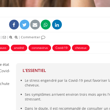
|
|
|
Commenter
ence en fer : comprendre pour
Insuline & Charge ment
tube
Youtube
rauss
anxiété
coronavirus
Covid-19
cheveux
Youtube
Yout
venir
osait en parler??
gue, irritabilité, brouillard mental ou
En 2026, l'insuline dans l
e état
e alopécie… Les symptômes de la
reste entourée d'idées re
nce en fer sont multiples ce qui la rend
patients comme parfois ch
L'ESSENTIEL
Covid-
Le stress engendré par la Covid-19 peut favoriser l
 chute
cheveux.
Ses symptômes arrivent environ trois mois après l
stressant.
Dans le doute, il est recommandé de consulter un