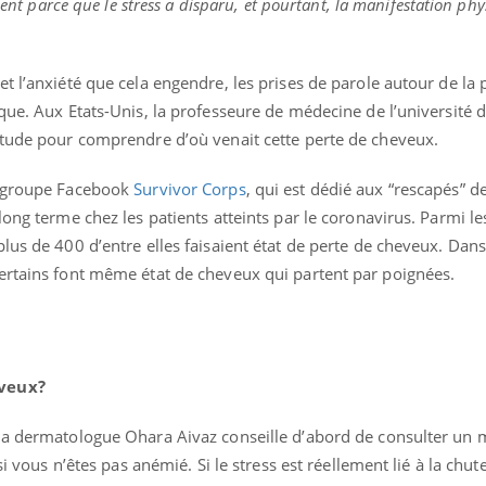
tient parce que le stress a disparu, et pourtant, la manifestation phy
t l’anxiété que cela engendre, les prises de parole autour de la 
que. Aux Etats-Unis, la professeure de médecine de l’université de
étude pour comprendre d’où venait cette perte de cheveux.
e groupe Facebook
Survivor Corps
, qui est dédié aux “rescapés” d
long terme chez les patients atteints par le coronavirus. Parmi l
lus de 400 d’entre elles faisaient état de perte de cheveux. Dans
ertains font même état de cheveux qui partent par poignées.
eveux?
la dermatologue Ohara Aivaz conseille d’abord de consulter un 
si vous n’êtes pas anémié. Si le stress est réellement lié à la chu