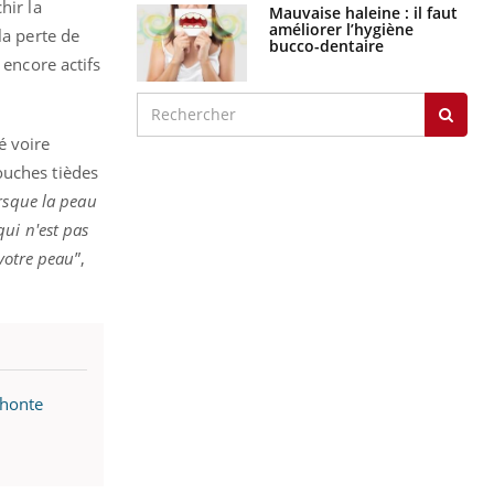
hir la
Mauvaise haleine : il faut
améliorer l’hygiène
la perte de
bucco-dentaire
 encore actifs
é voire
ouches tièdes
rsque la peau
ui n'est pas
 votre peau
”,
 honte