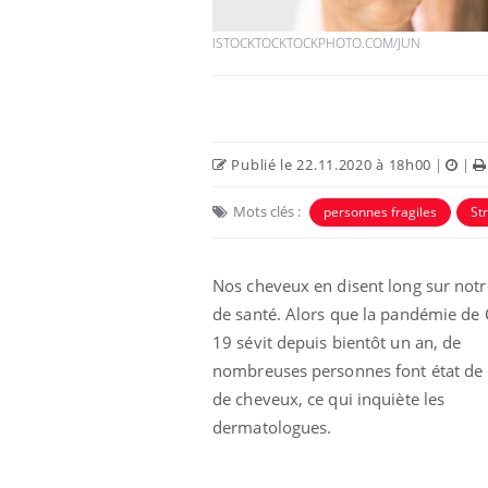
ISTOCKTOCKTOCKPHOTO.COM/JUN
Publié le 22.11.2020 à 18h00
|
|
Eczéma Chronique des Mains :
Car
Youtube
You
Mots clés :
personnes fragiles
St
Youtube
expliquer ma maladie
pré
Il y a des sujets qui sont faciles à aborder...
Fati
Nos cheveux en disent long sur notr
d'autres non ! D'un côté, poser des
mêm
questions sur la maladie d'un proche c'est
care
de santé. Alors que la pandémie de 
montrer ...
...
19 sévit depuis bientôt un an, de
nombreuses personnes font état de
de cheveux, ce qui inquiète les
dermatologues.