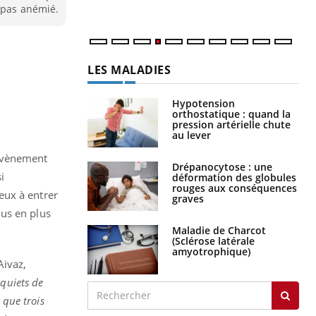
s pas anémié.
LES MALADIES
Hypotension
orthostatique : quand la
pression artérielle chute
au lever
 évènement
Drépanocytose : une
i
déformation des globules
rouges aux conséquences
eux à entrer
graves
lus en plus
Maladie de Charcot
(Sclérose latérale
amyotrophique)
ivaz,
nquiets de
 que trois