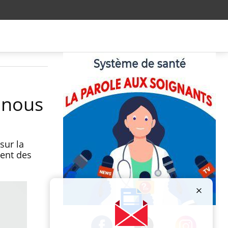
l nous
sur la
ment des
Publicité