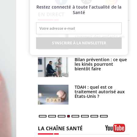
Restez connecté à toute l’actualité de la
Twitter
Facebook
Instagram
Santé
EN DIRECT
par un
Comment gérer le
a, une petite fille
sommeil des enfants en
e grâce à un
vacances ?
S'INSCRIRE À LA NEWSLETTER
essentiel
lose en Suisse :
Bilan prévention : ce que
st l’origine de la
les kinés pourront
nation ?
bientôt faire
s alimentaires :
TDAH : quel est ce
velle arme contre
traitement autorisé aux
tions sévères
États-Unis ?
LA CHAÎNE SANTÉ
Youtube