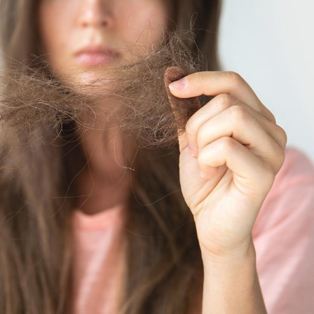
Grossesse et chaleur : ce
Mordue 
que dit la science
barracud
secouru
réflexe 
Le smartphone nuit-il à
Légionel
l'apprentissage de la
quelle e
lecture ?
contami
Mordue par une tique en
Allergie
vacances, elle reste dans
une nou
le coma pendant 42 jours
les réac