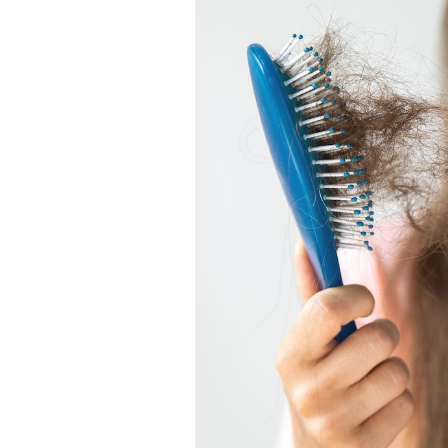
Fortes chaleurs :
pourquoi le risque de
noyade grimpe-t-il ?
Le Viagra pourrait-il
freiner la propagation du
cancer ?
Pourquoi manger moins
de protéines pourrait
finalement être bénéfique