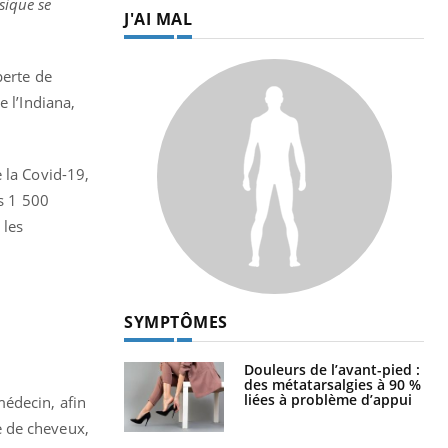
sique se
J'AI MAL
perte de
 l’Indiana,
e la Covid-19,
es 1 500
 les
SYMPTÔMES
Douleurs de l’avant-pied :
des métatarsalgies à 90 %
liées à problème d’appui
médecin, afin
te de cheveux,