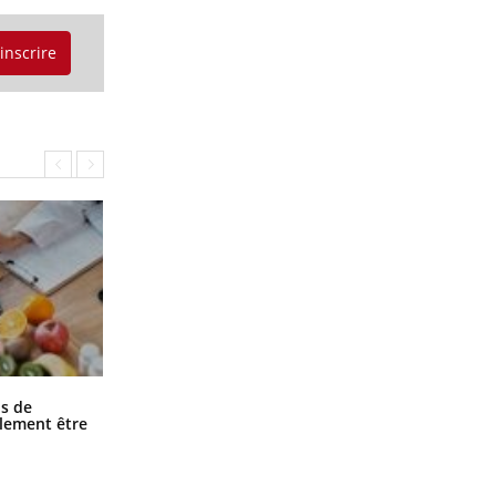
'inscrire
Grossesse et chaleur : ce que dit la
s de
science
alement être