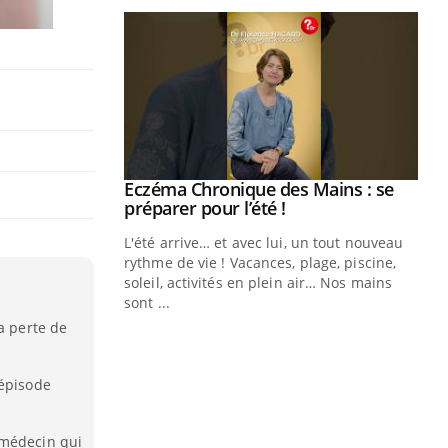
ale : et si on
Eczéma Chronique des Mains : se
Youtube
ube
Youtube
préparer pour l’été !
e diabète de type 2
L'été arrive… et avec lui, un tout nouveau
çues chez les
rythme de vie ! Vacances, plage, piscine,
ez les soignants.
soleil, activités en plein air… Nos mains
sont ...
Di
You
a perte de
Le 
nom
'épisode
dia
défi
 médecin qui