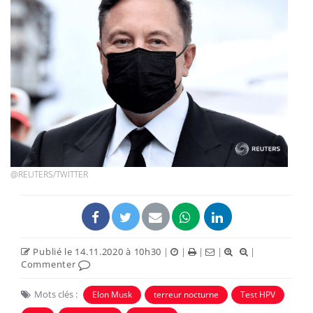
@REUTERS/TWITTER
Publié le 14.11.2020 à 10h30
|
|
|
|
|
Commenter
Mots clés :
Elon Musk
terreur nocturne
Test HPV