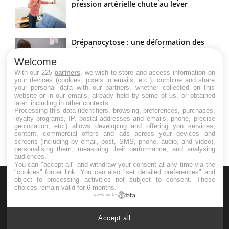
pression artérielle chute au lever
Drépanocytose : une déformation des
globules rouges aux conséquences
graves
Welcome
With our 225
partners
, we wish to store and access information on
your devices (cookies, pixels in emails, etc.), combine and share
Maladie de Charcot (Sclérose latérale
your personal data with our partners, whether collected on this
amyotrophique)
website or in our emails, already held by some of us, or obtained
later, including in other contexts.
Processing this data (identifiers, browsing, preferences, purchases,
loyalty programs, IP, postal addresses and emails, phone, precise
geolocation, etc.) allows developing and offering you services,
content, commercial offers and ads across your devices and
screens (including by email, post, SMS, phone, audio, and video),
personalising them, measuring their performance, and analysing
audiences.
You can "accept all" and withdraw your consent at any time via the
"cookies" footer link
. You can also "set detailed preferences" and
object to processing activities not subject to consent. These
choices remain valid for 6 months.
powered by
Accept all
Le site santé de référence avec chaque jour toute l'actualité