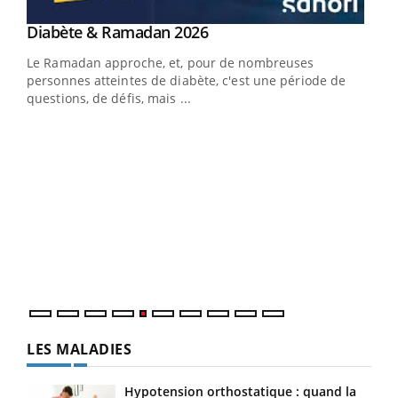
Youtube
Diabète & Ramadan 2026
Youtube
Le Ramadan approche, et, pour de nombreuses
personnes atteintes de diabète, c'est une période de
questions, de défis, mais ...
Un « jumeau numérique » pour faciliter l’accès
COU
Youtube
You
Youtube
à la médecine préventive
Coup
Un établissement lié à un groupe mutualiste innove en
vous
matière de bilan de santé : l'utilisation d'un « jumeau
épis
numérique » permet ...
LES MALADIES
Hypotension orthostatique : quand la