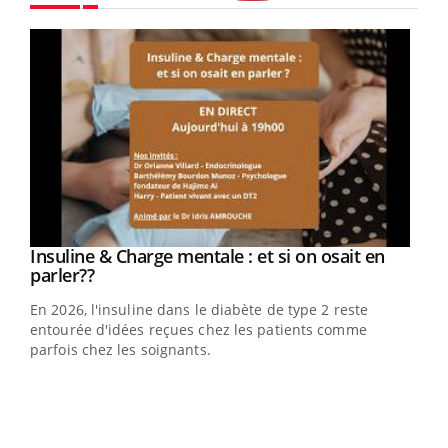
Youtube
Youtube
Insuline & Charge mentale : et si on osait en
Youtube
Youtube
parler??
En 2026, l'insuline dans le diabète de type 2 reste
entourée d'idées reçues chez les patients comme
parfois chez les soignants.
Ecz
You
pour