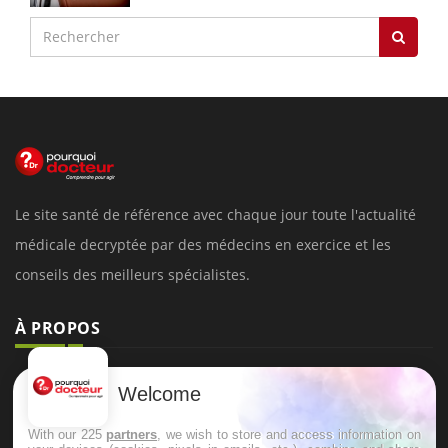
Le site santé de référence avec chaque jour toute l'actualité
médicale decryptée par des médecins en exercice et les
conseils des meilleurs spécialistes.
À PROPOS
Données personnelles et cookies
Welcome
Qui sommes-nous
With our 225
partners
, we wish to store and access information on
Conditions d'utilisation