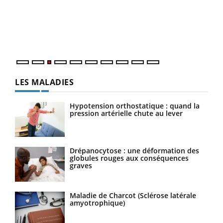
L'ét
Vaca
Nos 
LES MALADIES
Hypotension orthostatique : quand la
pression artérielle chute au lever
Drépanocytose : une déformation des
globules rouges aux conséquences
graves
Maladie de Charcot (Sclérose latérale
amyotrophique)