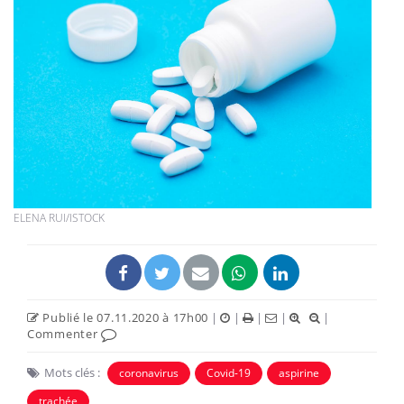
ELENA RUI/ISTOCK
Publié le 07.11.2020 à 17h00
|
|
|
|
|
Commenter
Mots clés :
coronavirus
Covid-19
aspirine
trachée