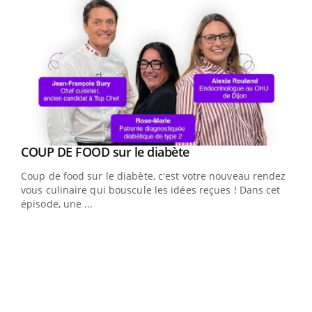
Youtube
cès
COUP DE FOOD sur le diabète
Youtube
Coup de food sur le diabète, c'est votre nouveau rendez-
 en
vous culinaire qui bouscule les idées reçues ! Dans cet
u
épisode, une ...
Qua
You
"Les
trav