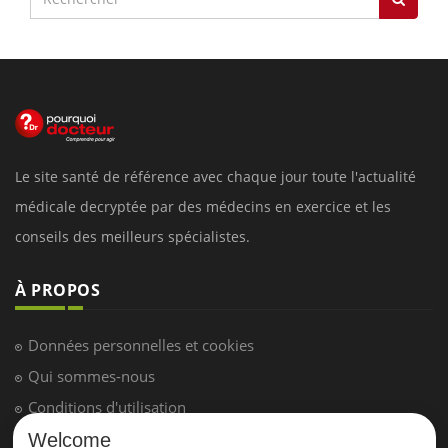
Le site santé de référence avec chaque jour toute l'actualité
médicale decryptée par des médecins en exercice et les
conseils des meilleurs spécialistes.
À PROPOS
Données personnelles et cookies
Qui sommes-nous
Conditions d'utilisation
Plan du site
Welcome