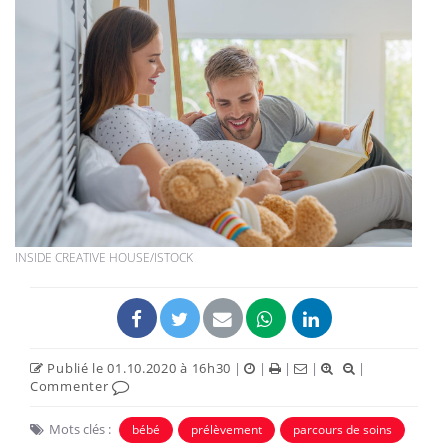
INSIDE CREATIVE HOUSE/ISTOCK
Publié le 01.10.2020 à 16h30
|
|
|
|
|
Commenter
Mots clés :
bébé
prélèvement
parcours de soins