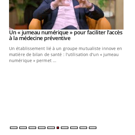
Un « jumeau numérique » pour faciliter l’accès
Youtube
Youtube
à la médecine préventive
Un établissement lié à un groupe mutualiste innove en
e
matière de bilan de santé : l'utilisation d'un « jumeau
numérique » permet ...
COU
You
Coup
vous
épis