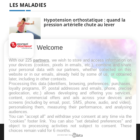
LES MALADIES
Hypotension orthostatique : quand la
pression artérielle chute au lever
Welcome
Drépanocytose : une déformation des
globules rouges aux conséquences
graves
With our 225
partners
, we wish to store and access information on
your devices (cookies, pixels in emails, etc.), combine and share
your personal data with our partners, whether collected on this
website or in our emails, already held by some of us, or obtained
Maladie de Charcot (Sclérose latérale
later, including in other contexts.
amyotrophique)
Processing this data (identifiers, browsing, preferences, purchases,
loyalty programs, IP, postal addresses and emails, phone, precise
geolocation, etc.) allows developing and offering you services,
content, commercial offers and ads across your devices and
screens (including by email, post, SMS, phone, audio, and video),
personalising them, measuring their performance, and analysing
audiences.
You can "accept all" and withdraw your consent at any time via the
"cookies" footer link
. You can also "set detailed preferences" and
object to processing activities not subject to consent. These
choices remain valid for 6 months.
powered by