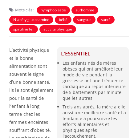
Mots clés :
nymphoplastie
surhomme
N-acétylglucosamine
bébé
sangsue
santé
spiruline fer
activité physique
L’activité physique
L'ESSENTIEL
et la bonne
Les enfants nés de mères
alimentation sont
obèses qui ont amélioré leur
souvent le signe
mode de vie pendant la
grossesse ont une fréquence
d’une bonne santé.
cardiaque au repos inférieure
Ils le sont également
de 5 battements par minute
pour la santé de
que les autres.
l’enfant à long
Trois ans après, la mère a elle
aussi une meilleure santé et a
terme chez les
tendance à poursuivre les
femmes enceintes
efforts alimentaires et
souffrant d’obésité.
physiques après
l'accouchement.
La combinaison de