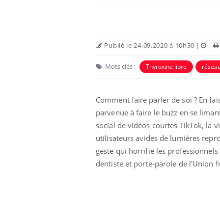
Publié le 24.09.2020 à 10h30
|
|
Mots clés :
Thyroxine libre
résea
 Mains :
Carence en fer : comprendre pour
Ins
Youtube
You
Comment faire parler de soi ? En fais
Youtube
Youtube
prévenir
osa
parvenue à faire le buzz en se liman
aciles à aborder...
Fatigue, irritabilité, brouillard mental ou
En 2
social de vidéos courtes TikTok, la v
poser des
même alopécie… Les symptômes de la
rest
utilisateurs avides de lumières repr
'un proche c'est
carence en fer sont multiples ce qui la rend
pat
...
geste qui horrifie les professionnel
dentiste et porte-parole de l'Union 