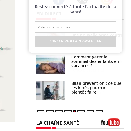
Restez connecté à toute l’actualité de la
Twitter
Facebook
Instagram
Santé
EN DIRECT
par une tique en
Allergies alimentaires :
, elle reste dans
une nouvelle arme contre
 pendant 42 jours
les réactions sévères
S'INSCRIRE À LA NEWSLETTER
par un
Comment gérer le
a, une petite fille
sommeil des enfants en
e grâce à un
vacances ?
essentiel
lose en Suisse :
Bilan prévention : ce que
st l’origine de la
les kinés pourront
nation ?
bientôt faire
LA CHAÎNE SANTÉ
Youtube