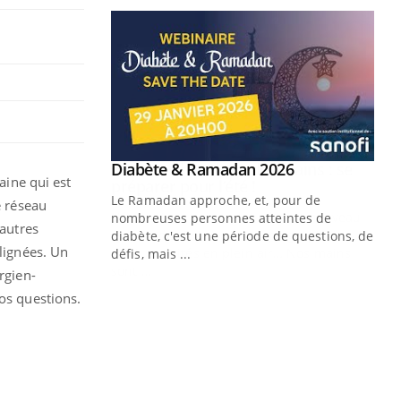
Youtube
 Mains : se
Diabète & Ramadan 2026
Youtube
aine qui est
outube
Le Ramadan approche, et, pour de
e réseau
 un tout nouveau
nombreuses personnes atteintes de
'autres
plage, piscine,
diabète, c'est une période de questions, de
alignées. Un
 air… Nos mains
défis, mais ...
rgien-
Un
You
nos questions.
fac
pr
Un 
mut
san