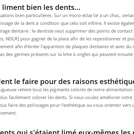
s liment bien les dents…
tions bien particulières. Sur un micro-éclat lié à un choc, certai
ssage de la dent à condition que cela soit infime. Il existe égale
age dentaire : le dentiste veut supprimer des points de contact 
es, NDLR] pour gagner de la place afin de les repositionner et pou
aitement afin d'éviter l'apparition de plaques dentaires et avec du 
 pas des germes présents sur la lime à ongles qui peuvent ensuite 
ent le faire pour des raisons esthétiqu
 rugueuse retient tous les pigments colorés de notre alimentatio
i plus facilement colorer les dents. Si vous voulez améliorer votre 
vous faire des polissages pour l'esthétique ou vous orienter vers 
acement.
ients qui s'étaient limé eux-mêmes les 