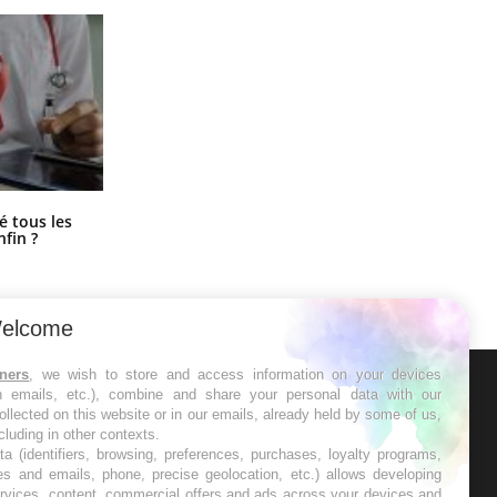
Pourquoi votre ventre gâche-t-il les
é tous les
premiers jours de vos vacances ?
nfin ?
elcome
tners
, we wish to store and access information on your devices
in emails, etc.), combine and share your personal data with our
ER
ollected on this website or in our emails, already held by some of us,
ncluding in other contexts.
ta (identifiers, browsing, preferences, purchases, loyalty programs,
s les semaines les meilleures
es and emails, phone, precise geolocation, etc.) allows developing
ervices, content, commercial offers and ads across your devices and