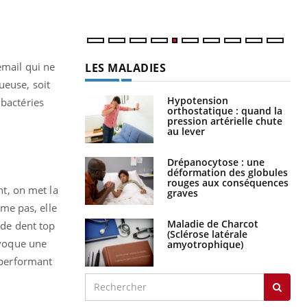
num
émail qui ne
LES MALADIES
ueuse, soit
Hypotension
 bactéries
orthostatique : quand la
pression artérielle chute
au lever
Drépanocytose : une
déformation des globules
rouges aux conséquences
nt, on met la
graves
rme pas, elle
Maladie de Charcot
 de dent top
(Sclérose latérale
ovoque une
amyotrophique)
s performant