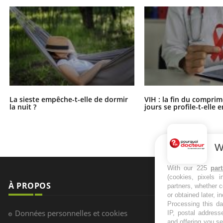
La sieste empêche-t-elle de dormir
VIH : la fin du comprim
la nuit ?
jours se profile-t-elle e
W
With our 225
par
(cookies, pixels 
À PROPOS
NEWSLETT
partners, whether c
or obtained later, i
Processing this da
Recevez toute
Données personnelles et cookies
IP, postal address
infos santé
and offering you s