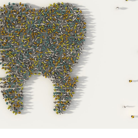
Pourquoi manger moins
Mordue 
de protéines pourrait
vacances
finalement être bénéfique
le coma
Grossesse et chaleur : ce
Mordue 
que dit la science
barracud
secouru
réflexe 
Le smartphone nuit-il à
Légionel
l'apprentissage de la
quelle e
lecture ?
contami