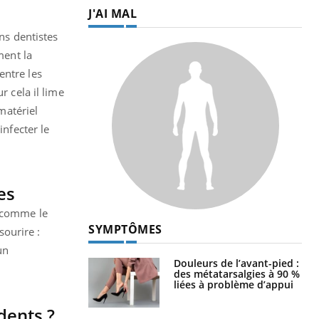
J'AI MAL
ns dentistes
ment la
entre les
r cela il lime
matériel
infecter le
es
n comme le
SYMPTÔMES
sourire :
un
Douleurs de l’avant-pied :
des métatarsalgies à 90 %
liées à problème d’appui
dents ?