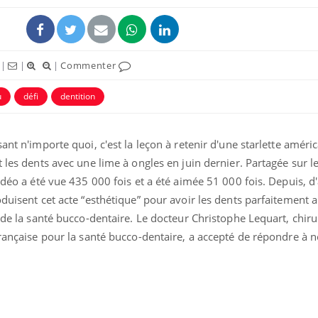
|
|
|
Commenter
u
défi
dentition
uline & Charge mentale : et si on
Eczéma Chronique des
tube
Youtube
ant n'importe quoi, c'est la leçon à retenir d'une starlette améric
Youtube
Y
it en parler??
préparer pour l’été !
t les dents avec une lime à ongles en juin dernier. Partagée sur l
026, l'insuline dans le diabète de type 2
L'été arrive… et avec lui,
idéo a été vue 435 000 fois et a été aimée 51 000 fois. Depuis, d
e entourée d'idées reçues chez les
rythme de vie ! Vacances, 
oduisent cet acte “esthétique” pour avoir les dents parfaitement 
ients comme parfois chez les soignants.
soleil, activités en plein
sont ...
s de la santé bucco-dentaire. Le docteur Christophe Lequart, chiru
française pour la santé bucco-dentaire, a accepté de répondre à 