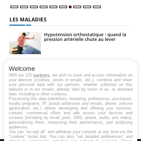
LES MALADIES
Hypotension orthostatique : quand la
pression artérielle chute au lever
Drépanocytose : une déformation des
globules rouges aux conséquences
Welcome
graves
With our 225
partners
, we wish to store and access information on
your devices (cookies, pixels in emails, etc.), combine and share
your personal data with our partners, whether collected on this
website or in our emails, already held by some of us, or obtained
Maladie de Charcot (Sclérose latérale
later, including in other contexts.
amyotrophique)
Processing this data (identifiers, browsing, preferences, purchases,
loyalty programs, IP, postal addresses and emails, phone, precise
geolocation, etc.) allows developing and offering you services,
content, commercial offers and ads across your devices and
screens (including by email, post, SMS, phone, audio, and video),
personalising them, measuring their performance, and analysing
audiences.
You can "accept all" and withdraw your consent at any time via the
"cookies" footer link
. You can also "set detailed preferences" and