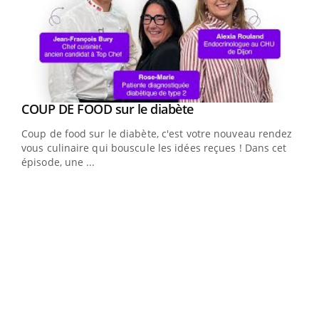
Youtube
cès
COUP DE FOOD sur le diabète
Youtube
Coup de food sur le diabète, c'est votre nouveau rendez-
 en
vous culinaire qui bouscule les idées reçues ! Dans cet
u
épisode, une ...
Qua
You
"Les
trav
DRH 