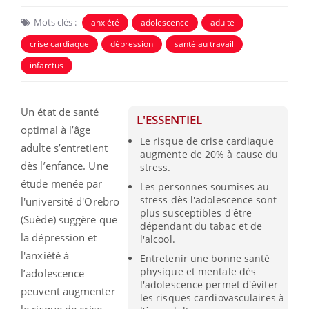
Mots clés :
anxiété
adolescence
adulte
crise cardiaque
dépression
santé au travail
infarctus
Un état de santé
L'ESSENTIEL
optimal à l’âge
Le risque de crise cardiaque
adulte s’entretient
augmente de 20% à cause du
dès l’enfance. Une
stress.
étude menée par
Les personnes soumises au
stress dès l'adolescence sont
l'université d'Örebro
plus susceptibles d'être
(Suède) suggère que
dépendant du tabac et de
la dépression et
l'alcool.
l'anxiété à
Entretenir une bonne santé
physique et mentale dès
l’adolescence
l'adolescence permet d'éviter
peuvent augmenter
les risques cardiovasculaires à
le risque de crise