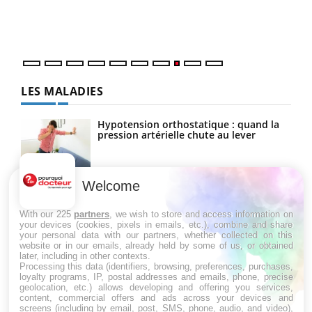
vous
quot
LES MALADIES
Hypotension orthostatique : quand la
pression artérielle chute au lever
Welcome
Drépanocytose : une déformation des
globules rouges aux conséquences
graves
With our 225
partners
, we wish to store and access information on
your devices (cookies, pixels in emails, etc.), combine and share
your personal data with our partners, whether collected on this
website or in our emails, already held by some of us, or obtained
Maladie de Charcot (Sclérose latérale
later, including in other contexts.
amyotrophique)
Processing this data (identifiers, browsing, preferences, purchases,
loyalty programs, IP, postal addresses and emails, phone, precise
geolocation, etc.) allows developing and offering you services,
content, commercial offers and ads across your devices and
screens (including by email, post, SMS, phone, audio, and video),