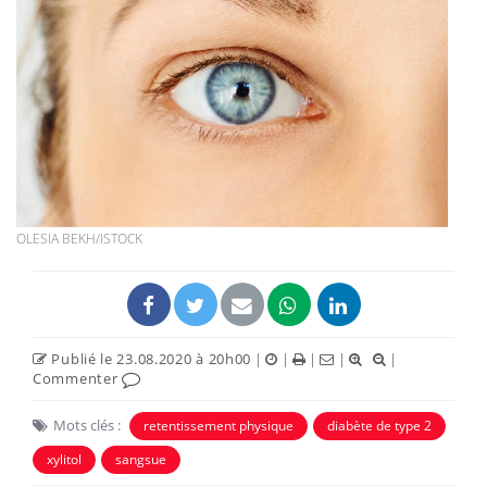
OLESIA BEKH/ISTOCK
Publié le 23.08.2020 à 20h00
|
|
|
|
|
Commenter
Mots clés :
retentissement physique
diabète de type 2
xylitol
sangsue