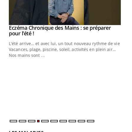
Eczéma Chronique des Mains : se préparer
Youtube
Youtube
pour l’été !
L'été arrive… et avec lui, un tout nouveau rythme de vie !
Vacances, plage, piscine, soleil, activités en plein air…
Nos mains sont ...
Dia
You
Le 
pers
ques