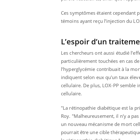
ez les soignants.
soleil, activités en plein air… Nos mains
défi
sont ...
Ces symptômes étaient cependant plu
témoins ayant reçu l’injection du LO
L’espoir d’un traitem
Les chercheurs ont aussi étudié l’eff
particulièrement touchées en cas de 
l’hyperglycémie contribuait à la mor
indiquent selon eux qu'un taux élevé
cellulaire. De plus, LOX-PP semble 
cellulaire.
"La rétinopathie diabétique est la pr
Roy. "Malheureusement, il n'y a pas 
un nouveau mécanisme de mort cellu
pourrait être une cible thérapeutique