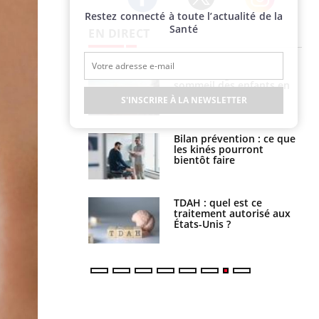
Restez connecté à toute l’actualité de la
Twitter
Facebook
Instagram
Santé
EN DIRECT
par un
Comment gérer le
a, une petite fille
sommeil des enfants en
e grâce à un
vacances ?
S'INSCRIRE À LA NEWSLETTER
essentiel
lose en Suisse :
Bilan prévention : ce que
st l’origine de la
les kinés pourront
nation ?
bientôt faire
s alimentaires :
TDAH : quel est ce
velle arme contre
traitement autorisé aux
tions sévères
États-Unis ?