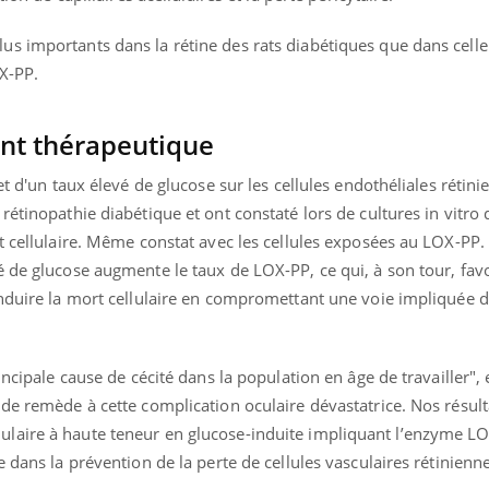
mutualiste innove en mat
s, mais ...
santé : l'utilisation d'un 
s importants dans la rétine des rats diabétiques que dans celle
numérique » permet ...
X-PP.
ent thérapeutique
et d'un taux élevé de glucose sur les cellules endothéliales rétini
rétinopathie diabétique et ont constaté lors de cultures in vitro
t cellulaire. Même constat avec les cellules exposées au LOX-PP. 
 de glucose augmente le taux de LOX-PP, ce qui, à son tour, fav
induire la mort cellulaire en compromettant une voie impliquée d
incipale cause de cécité dans la population en âge de travailler", 
de remède à cette complication oculaire dévastatrice. Nos résul
laire à haute teneur en glucose-induite impliquant l’enzyme LO
 dans la prévention de la perte de cellules vasculaires rétinienn