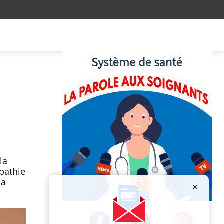
la
opathie
la
Publicité