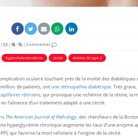
|
|
|
Commenter
hypercholestérolémie
cécité
diabète de type 2
omplication oculaire touchant près de la moitié des diabétiques 
 million de patients, ont
une rétinopathie diabétique
. Très grave,
capillaires rétiniens
, qui provoque une ischémie de la rétine, l
e en l’absence d’un traitement adapté à une cécité.
ans
The American Journal of Pathology
, des chercheurs de la Bosto
une hyperglycémie chronique augmente les taux d’une enzyme a
), qui favorise la mort cellulaire à l’origine de la cécité.