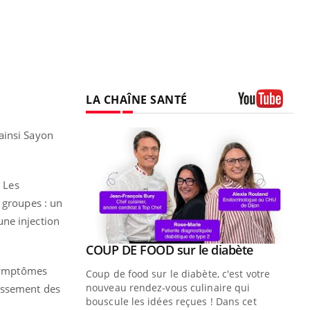
LA CHAÎNE SANTÉ
Youtube
ainsi Sayon
. Les
 groupes : un
une injection
Youtube
ue » pour
COUP DE FOOD sur le diabète
Youtube
médecine
 symptômes
Coup de food sur le diabète, c'est votre
nouveau rendez-vous culinaire qui
ssissement des
n groupe
bouscule les idées reçues ! Dans cet