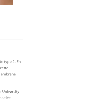
de type 2. En
 cette
a membrane
n University
ppelée