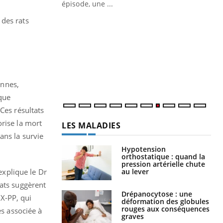
ière de bilan de
épisode, une ...
« jumeau
 des rats
Qu
You
êtr
"Le
qua
Doc
dir
ennes,
 que
Ces résultats
orise la mort
LES MALADIES
ans la survie
Hypotension
orthostatique : quand la
pression artérielle chute
au lever
explique le Dr
tats suggèrent
Drépanocytose : une
X-PP, qui
déformation des globules
rouges aux conséquences
es associée à
graves