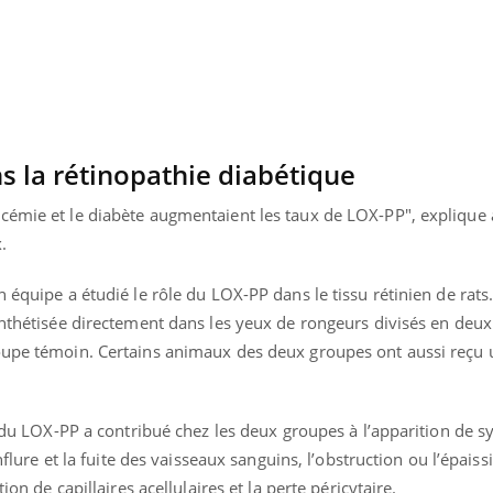
s la rétinopathie diabétique
cémie et le diabète augmentaient les taux de LOX-PP", explique 
.
 équipe a étudié le rôle du LOX-PP dans le tissu rétinien de rats
ynthétisée directement dans les yeux de rongeurs divisés en deux
oupe témoin. Certains animaux des deux groupes ont aussi reçu 
Youtube
bète & Ramadan 2026
Un « jumeau numériq
tube
Youtube
faciliter l’accès à la 
on du LOX-PP a contribué chez les deux groupes à l’apparition de
Ramadan approche, et, pour de
Youtube
préventive
breuses personnes atteintes de
enflure et la fuite des vaisseaux sanguins, l’obstruction ou l’épai
Un établissement lié à u
ète, c'est une période de questions, de
ion de capillaires acellulaires et la perte péricytaire.