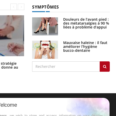
SYMPTÔMES
Douleurs de l’avant-pied :
des métatarsalgies à 90 %
liées à problème d’appui
Mauvaise haleine : il faut
améliorer l’hygiène
bucco-dentaire
Chikungunya, dengue, West Nile :
 stratégie
que se passe-t-il dans le sud de la
a donne au
France ?
elcome
ER
tners
, we wish to store and access information on your devices