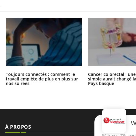
S
Toujours connectés : comment le
Cancer colorectal : une
travail empiète de plus en plus sur
simple aurait changé l
nos soirées
Pays basque
W
À PROPOS
NEWSLETT
With our 225
par