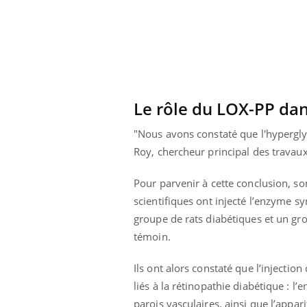
Le rôle du LOX-PP dan
"Nous avons constaté que l'hypergly
Roy, chercheur principal des travaux
Pour parvenir à cette conclusion, son
scientifiques ont injecté l’enzyme s
groupe de rats diabétiques et un gr
témoin.
ale : et si on
Eczéma Chronique des Mains : se
Dia
Youtube
You
ube
Youtube
préparer pour l’été !
Ils ont alors constaté que l’injecti
Le 
 diabète de type 2
L'été arrive… et avec lui, un tout nouveau
nom
liés à la rétinopathie diabétique : l’
ues chez les
rythme de vie ! Vacances, plage, piscine,
diab
parois vasculaires, ainsi que l’apparit