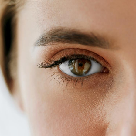
Grossesse et chaleur : ce
Mordue 
que dit la science
barracud
secouru
réflexe 
Le smartphone nuit-il à
Légionel
l'apprentissage de la
quelle e
lecture ?
contami
Mordue par une tique en
Allergie
vacances, elle reste dans
une nou
le coma pendant 42 jours
les réac