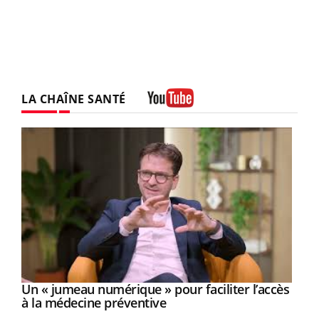
LA CHAÎNE SANTÉ
Youtube
Un « jumeau numérique » pour faciliter l’accès
Youtube
Youtube
à la médecine préventive