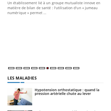
Un établissement lié à un groupe mutualiste innove en
e
matière de bilan de santé : l'utilisation d'un « jumeau
numérique » permet ...
COU
You
Coup
vous
épis
LES MALADIES
Hypotension orthostatique : quand la
pression artérielle chute au lever