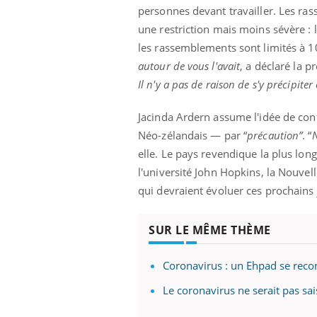
personnes devant travailler. Les ra
une restriction mais moins sévère : 
les rassemblements sont limités à 10
autour de vous l'avait
, a déclaré la 
Il n'y a pas de raison de s'y précipite
Jacinda Ardern assume l'idée de conf
Néo-zélandais — par “
précaution”
. “
N
elle. Le pays revendique la plus l
l'université John Hopkins, la Nouvel
qui devraient évoluer ces prochains 
SUR LE MÊME THÈME
Coronavirus : un Ehpad se recon
Le coronavirus ne serait pas sa