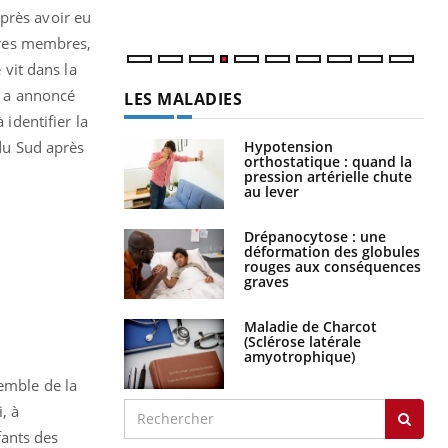
près avoir eu
utres membres,
 vit dans la
, a annoncé
LES MALADIES
 identifier la
Hypotension
 du Sud après
orthostatique : quand la
pression artérielle chute
au lever
Drépanocytose : une
déformation des globules
rouges aux conséquences
graves
Maladie de Charcot
(Sclérose latérale
amyotrophique)
emble de la
, à
fants des