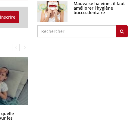
Mauvaise haleine : il faut
améliorer l’hygiène
bucco-dentaire
'inscrire
Syndrome métabolique : quels sont
 quelle
les meilleurs exercices physiques ?
ur les