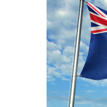
Les troubles du sommeil
modifient votre cerveau !
Mon enfant est-il trop
sensible ou simplement
très empathique ?
Bébés, jeunes enfants :
quelle trousse à
pharmacie pour les
vacances ?