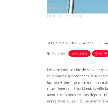
OLEKSII LISKONIH/ISTOCK
Publié le 12.08.2020 à 11h15
|
|
Eczéma Chronique des Mains :
Car
Youtube
You
Youtube
expliquer ma maladie
pré
Mots clés :
coronavirus
Covid-19
Il y a des sujets qui sont faciles à aborder...
Fati
d'autres non ! D'un côté, poser des
mêm
questions sur la maladie d'un proche c'est
care
Les virus ont ce chic de s'inviter lo
montrer ...
...
zélandaises apprennent à leur dépe
Jacinda Ardern, première ministre d
reconfinement d'Auckland, la ville la
avoir aucun nouveau cas depuis 100 
enregistrés au sein d'une même famil