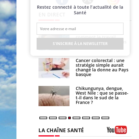
Restez connecté à toute l’actualité de la
Twitter
Facebook
Instagram
Santé
EN DIRECT
é infantile : un
Toujours connectés :
s’interroge sur
comment le travail
x élevé en France
empiète de plus en plus
S'INSCRIRE À LA NEWSLETTER
sur nos soirées
e à risque : ce jus
Cancer colorectal : une
attire l'attention
stratégie simple aurait
rcheurs
changé la donne au Pays
basque
 oublier les
Chikungunya, dengue,
en vacances ?
West Nile : que se passe-
t-il dans le sud de la
France ?
LA CHAÎNE SANTÉ
Youtube