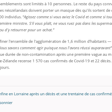
ssemblements sont limités à 10 personnes. Le reste du pays conn
les néozélandais doivent porter un masque dès qu'ils sortent de 
0 individus. “
Agissez comme si vous aviez le Covid et comme si to
première ministre.
S'il vous plaît, ne vous ruez pas dans les supermar
r ou d'y retourner pour un achat.”
iner l'ensemble de l'agglomération de 1,6 million d'habitants — 
ous savons comment agir puisque nous l'avons réussi auparavant”
ongue durée de non-contamination après une première vague au 
le-Zélande recense 1 570 cas confirmés de Covid-19 et 22 décès.
jours.
fine en Lorraine après un décès et une trentaine de cas confirmé
isonnier