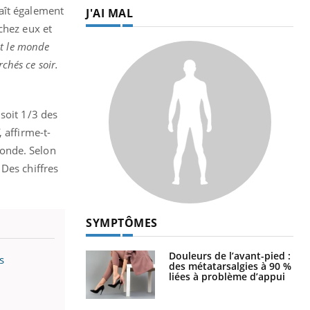
aît également
J'AI MAL
chez eux et
ut le monde
chés ce soir.
soit 1/3 des
, affirme-t-
monde. Selon
 Des chiffres
SYMPTÔMES
Douleurs de l’avant-pied :
s
des métatarsalgies à 90 %
liées à problème d’appui