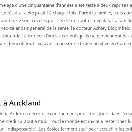
e âgé d'une cinquantaine d'années a été testé à deux reprises a
e résultat a été positif à chaque fois. Parmi la famille, trois a
omme, se sont révélés positifs et trois autres négatifs. La famille
ur néo-zélandais général de la santé, le docteur Ashley Bloomfield
 s'attendait à trouver d'autres cas puisqu'ils ne parviennent pas à
lleurs démenti tout lien avec la personne testée positive en Corée
 à Auckland
inda Ardern a décrété le confinement pour trois jours dans l'ens
rcredi 12 août à midi. Tout le monde est invité à rester chez lui
lleur “indispensable”. Les écoles ferment sauf pour accueillir les en