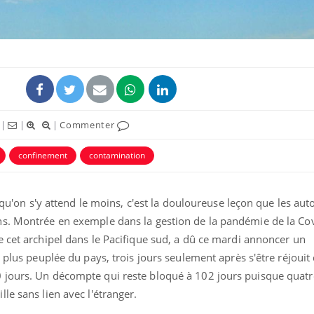
|
|
|
Commenter
ence en fer : comprendre pour
Insuline & Charge ment
tube
Youtube
Youtube
Yout
venir
osait en parler??
confinement
contamination
gue, irritabilité, brouillard mental ou
En 2026, l'insuline dans l
e alopécie… Les symptômes de la
reste entourée d'idées re
nce en fer sont multiples ce qui la rend
patients comme parfois ch
rsqu'on s'y attend le moins, c'est la douloureuse leçon que les aut
ns. Montrée en exemple dans la gestion de la pandémie de la Co
e cet archipel dans le Pacifique sud, a dû ce mardi annoncer un
 plus peuplée du pays, trois jours seulement après s'être réjouit
jours. Un décompte qui reste bloqué à 102 jours puisque quatre
le sans lien avec l'étranger.