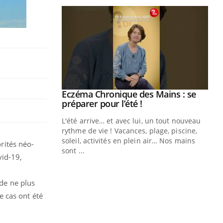
ale : et si on
Eczéma Chronique des Mains : se
Youtube
ube
Youtube
préparer pour l’été !
e diabète de type 2
L'été arrive… et avec lui, un tout nouveau
çues chez les
rythme de vie ! Vacances, plage, piscine,
ez les soignants.
soleil, activités en plein air… Nos mains
orités néo-
sont ...
vid-19,
Di
You
Le 
 de ne plus
nom
 cas ont été
dia
défi