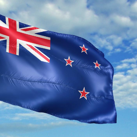
Syndrome métabolique :
Mortalit
quels sont les meilleurs
rapport 
exercices physiques ?
son tau
Comment éviter une otite
Grossess
pendant les vacances ?
naturel 
des che
Hantavirus : un cas
Comment
détecté chez un touriste
écrans 
en France