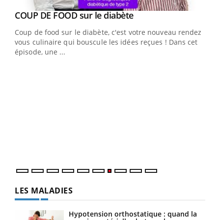
Youtube
cès
COUP DE FOOD sur le diabète
Youtube
Coup de food sur le diabète, c'est votre nouveau rendez-
 en
vous culinaire qui bouscule les idées reçues ! Dans cet
u
épisode, une ...
Qua
You
"Les
trav
DRH 
LES MALADIES
Hypotension orthostatique : quand la