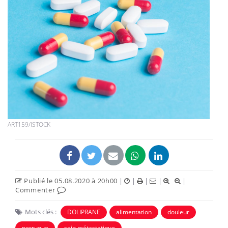
ART159/ISTOCK
Publié le 05.08.2020 à 20h00
|
|
|
|
|
Commenter
Mots clés :
DOLIPRANE
alimentation
douleur
perruque
sein métastatique