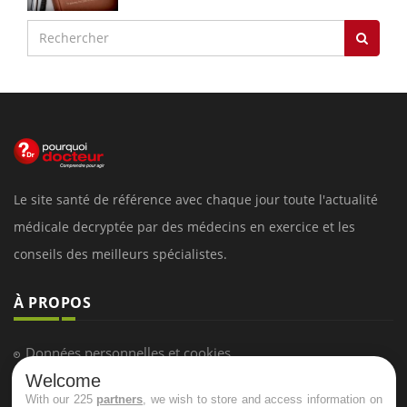
Le site santé de référence avec chaque jour toute l'actualité
médicale decryptée par des médecins en exercice et les
conseils des meilleurs spécialistes.
À PROPOS
Données personnelles et cookies
Welcome
Qui sommes-nous
With our 225
partners
, we wish to store and access information on