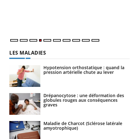
Le 
pers
ques
LES MALADIES
Hypotension orthostatique : quand la
pression artérielle chute au lever
Drépanocytose : une déformation des
globules rouges aux conséquences
graves
Maladie de Charcot (Sclérose latérale
amyotrophique)