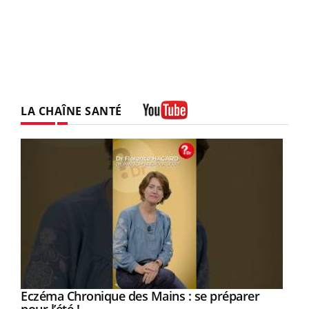
LA CHAÎNE SANTÉ
Youtube
Eczéma Chronique des Mains : se préparer
Youtube
Youtube
pour l’été !