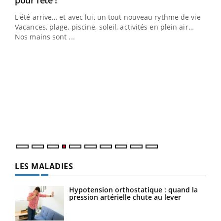
L'été arrive… et avec lui, un tout nouveau rythme de vie !
Vacances, plage, piscine, soleil, activités en plein air…
Nos mains sont ...
Youtube
Diabète & Ramadan 2026
Un 
Youtube
You
à l
Un é
mati
numé
LES MALADIES
Hypotension orthostatique : quand la
pression artérielle chute au lever