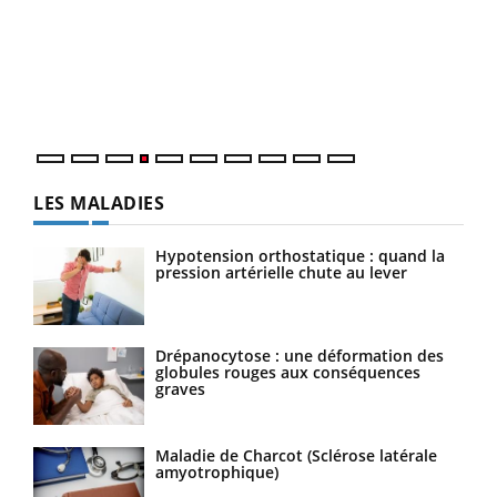
Le 
pers
ques
LES MALADIES
Hypotension orthostatique : quand la
pression artérielle chute au lever
Drépanocytose : une déformation des
globules rouges aux conséquences
graves
Maladie de Charcot (Sclérose latérale
amyotrophique)