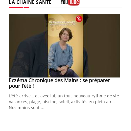
LA CHAÎNE SANTÉ
Youtube
Eczéma Chronique des Mains : se préparer
Youtube
Youtube
pour l’été !
L'été arrive… et avec lui, un tout nouveau rythme de vie !
Vacances, plage, piscine, soleil, activités en plein air…
Nos mains sont ...
Dia
You