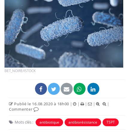
BET_NOIRE/ISTOCK
Publié le 16.08.2020 à 18h00
|
|
|
|
|
Commenter
Mots clés :
antibiotique
antibiorésistance
TSPT