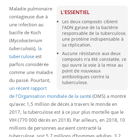
Maladie pulmonaire
L'ESSENTIEL
contagieuse due à
Les deux composés ciblent
une infection au
l'ADN gyrase de la bactérie
bacille de Koch
responsable de la tuberculose,
une protéine indispensable à
(
Mycobacterium
sa réplication.
tuberculosis
),
la
Aucune résistance aux deux
tuberculose
est
composés n'a été constatée, ce
parfois considérée
qui ouvre la voie à la mise au
point de nouveaux
comme une maladie
antibiotiques contre la
du passé. Pourtant,
tuberculose.
un récent rapport
de l’Organisation mondiale de la santé
(OMS) a montré
qu’avec 1,5 million de décès à travers le monde en
2017, la tuberculose est à ce jour plus mortelle que le
VIH (770 000 décès en 2018). Par ailleurs, en 2018, 10
millions de personnes auraient contracté la
tuberculose, soit 5,7 millions d’hommes adultes, 3,2