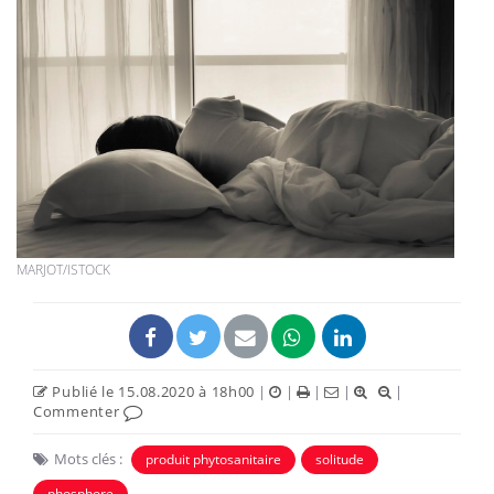
MARJOT/ISTOCK
Publié le 15.08.2020 à 18h00
|
|
|
|
|
Commenter
Mots clés :
produit phytosanitaire
solitude
phosphore