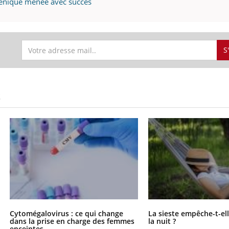
génique menée avec succès
S
S
Cytomégalovirus : ce qui change
La sieste empêche-t-el
dans la prise en charge des femmes
la nuit ?
enceintes