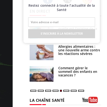
Restez connecté à toute l’actualité de la
Twitter
Facebook
Instagram
Santé
EN DIRECT
phone nuit-il à
Légionellose en Suisse :
tissage de la
quelle est l’origine de la
?
contamination ?
S'INSCRIRE À LA NEWSLETTER
par une tique en
Allergies alimentaires :
, elle reste dans
une nouvelle arme contre
 pendant 42 jours
les réactions sévères
par un
Comment gérer le
a, une petite fille
sommeil des enfants en
e grâce à un
vacances ?
essentiel
LA CHAÎNE SANTÉ
Youtube