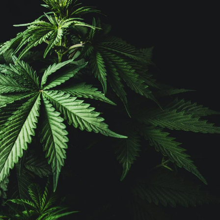
Le Viagra pourrait-il
Le smart
freiner la propagation du
l'appren
cancer ?
lecture 
Pourquoi manger moins
Mordue 
de protéines pourrait
vacances
finalement être bénéfique
le coma
Grossesse et chaleur : ce
Mordue 
que dit la science
barracud
secouru
réflexe 