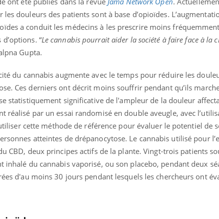
ude ont été publiés dans la revue
Jama Network Open
. Actuellement
r les douleurs des patients sont à base d’opioïdes. L’augmentati
ïdes a conduit les médecins à les prescrire moins fréquemment,
 d’options. “
Le cannabis pourrait aider la société à faire face à la c
Kalpna Gupta.
cacité du cannabis augmente avec le temps pour réduire les doule
ose. Ces derniers ont décrit moins souffrir pendant qu’ils march
e statistiquement significative de l'ampleur de la douleur affect
t réalisé par un essai randomisé en double aveugle, avec l’utilis
à utiliser cette méthode de référence pour évaluer le potentiel de
ersonnes atteintes de drépanocytose. Le cannabis utilisé pour l’
du CBD, deux principes actifs de la plante. Vingt-trois patients so
nt inhalé du cannabis vaporisé, ou son placebo, pendant deux s
arées d'au moins 30 jours pendant lesquels les chercheurs ont év
.