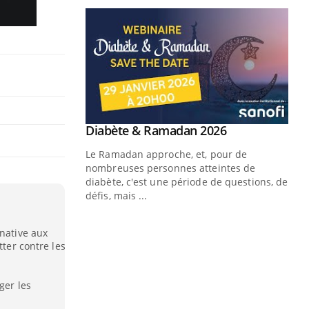
Youtube
 Mains : se
Diabète & Ramadan 2026
Youtube
outube
Le Ramadan approche, et, pour de
 un tout nouveau
nombreuses personnes atteintes de
plage, piscine,
diabète, c'est une période de questions, de
 air… Nos mains
défis, mais ...
Un
You
fac
rnative aux
pr
tter contre les
Un 
mut
ger les
san