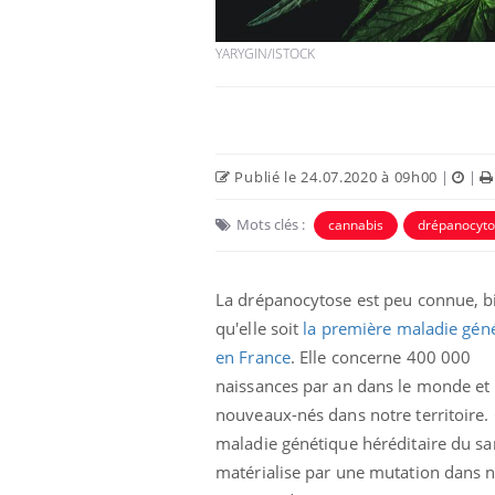
YARYGIN/ISTOCK
Publié le 24.07.2020 à 09h00
|
|
 Mains :
Carence en fer : comprendre pour
Ins
Youtube
You
Mots clés :
Youtube
Youtube
cannabis
drépanocyt
prévenir
osa
aciles à aborder...
Fatigue, irritabilité, brouillard mental ou
En 2
poser des
même alopécie… Les symptômes de la
rest
La drépanocytose est peu connue, b
'un proche c'est
carence en fer sont multiples ce qui la rend
pat
qu'elle soit
la première maladie gén
...
en France
. Elle concerne 400 000
naissances par an dans le monde et
nouveaux-nés dans notre territoire. 
maladie génétique héréditaire du sa
matérialise par une mutation dans n