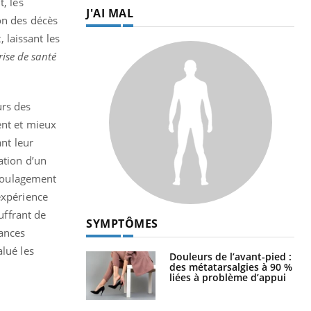
, les
J'AI MAL
on des décès
 laissant les
rise de santé
urs des
ent et mieux
ant leur
ation d’un
 soulagement
expérience
uffrant de
SYMPTÔMES
éances
alué les
Douleurs de l’avant-pied :
des métatarsalgies à 90 %
liées à problème d’appui