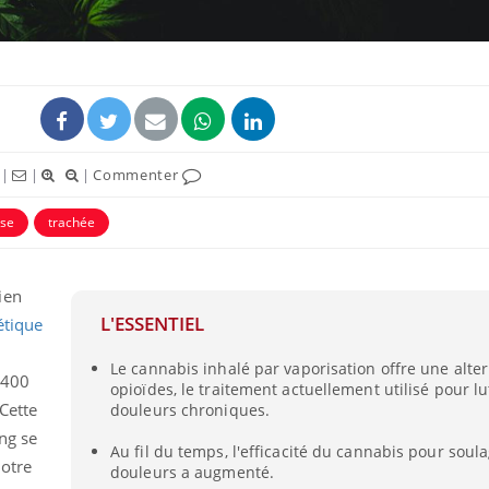
|
|
|
Commenter
uline & Charge mentale : et si on
Eczéma Chronique des
tube
Youtube
Youtube
Y
ose
trachée
it en parler??
préparer pour l’été !
026, l'insuline dans le diabète de type 2
L'été arrive… et avec lui,
e entourée d'idées reçues chez les
rythme de vie ! Vacances, 
ien
ients comme parfois chez les soignants.
soleil, activités en plein
L'ESSENTIEL
étique
sont ...
Le cannabis inhalé par vaporisation offre une alte
 400
opioïdes, le traitement actuellement utilisé pour lu
Cette
douleurs chroniques.
ng se
Au fil du temps, l'efficacité du cannabis pour soula
otre
douleurs a augmenté.