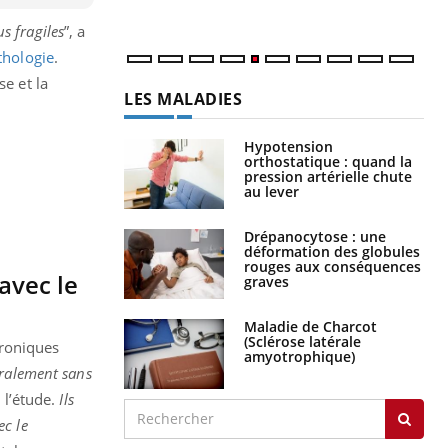
num
us fragiles
”, a
thologie
.
se et la
LES MALADIES
Hypotension
orthostatique : quand la
pression artérielle chute
au lever
Drépanocytose : une
déformation des globules
rouges aux conséquences
avec le
graves
Maladie de Charcot
(Sclérose latérale
hroniques
amyotrophique)
éralement sans
 l’étude.
Ils
ec le