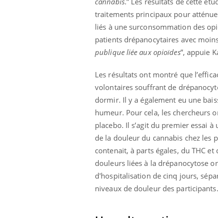
cannabis
.” Les résultats de cette ét
traitements principaux pour atténue
liés à une surconsommation des opio
patients drépanocytaires avec moins
publique liée aux opioïdes
”, appuie 
Les résultats ont montré que l’effi
volontaires souffrant de drépanocyt
dormir. Il y a également eu une baiss
humeur. Pour cela, les chercheurs on
placebo. Il s’agit du premier essai 
de la douleur du cannabis chez les p
contenait, à parts égales, du THC et 
douleurs liées à la drépanocytose o
d'hospitalisation de cinq jours, sép
niveaux de douleur des participants