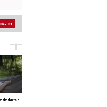
'inscrire
VIH : la fin du comprimé tous les
le de dormir
jours se profile-t-elle enfin ?