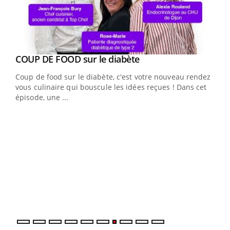
Youtube
cès
COUP DE FOOD sur le diabète
Youtube
Coup de food sur le diabète, c'est votre nouveau rendez-
 en
vous culinaire qui bouscule les idées reçues ! Dans cet
u
épisode, une ...
Qua
You
"Les
trav
DRH 