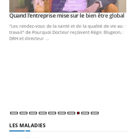
Yout
Quand l’entreprise mise sur le bien être global
Youtube
ndez-
"Les rendez-vous de la santé et de la qualité de vie au
cet
travail" de Pourquoi Docteur reçoivent Régis Blugeon,
DRH et directeur ...
Ecz
You
(3/3
Dans
vous
quot
LES MALADIES