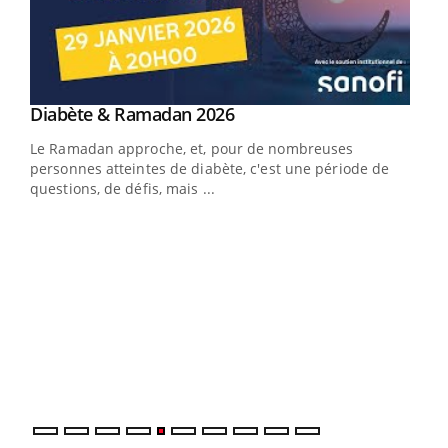
Youtube
Diabète & Ramadan 2026
Youtube
Le Ramadan approche, et, pour de nombreuses
vie !
personnes atteintes de diabète, c'est une période de
…
questions, de défis, mais ...
Un 
You
à l
Un é
mati
numé