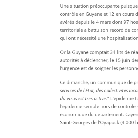
Une situation préoccupante puisque S
contrôle en Guyane et 12 en cours d
avérés depuis le 4 mars dont 97 hosp
territoriale a battu son record de 
qui ont nécessité une hospitalisation
Or la Guyane comptait 34 lits de réa
autorités à déclencher, le 15 juin de
l’urgence est de soigner les personne
Ce dimanche, un communiqué de pres
services de l’État, des collectivités l
du virus est très active
." L'épidémie t
l'épidémie semble hors de contrôle - 
Youtube
 Mains : se
Diabète & Ramadan 2026
Un 
Youtube
You
économique du département. Cayenne 
outube
fac
Le Ramadan approche, et, pour de
Saint-Georges de l’Oyapock (4 000 habi
pré
un tout nouveau
nombreuses personnes atteintes de
Un 
lage, piscine,
diabète, c'est une période de questions, de