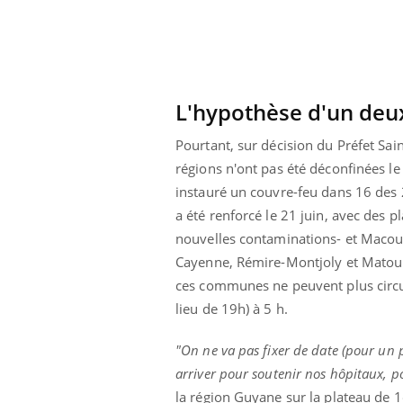
mut
air… Nos mains
défis, mais ...
sant
num
L'hypothèse d'un deu
Pourtant, sur décision du Préfet Sai
régions n'ont pas été déconfinées le
instauré un couvre-feu dans 16 des 2
a été renforcé le 21 juin, avec des 
nouvelles contaminations- et Macour
Cayenne, Rémire-Montjoly et Matoury
ces communes ne peuvent plus circul
lieu de 19h) à 5 h.
"On ne va pas fixer de date (pour un 
arriver pour soutenir nos hôpitaux, p
la région Guyane sur la plateau de 1