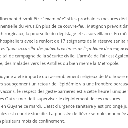
finement devrait être "examinée" si les prochaines mesures déc
onentielle du virus.En plus de ce couvre-feu, Matignon prévoit d
chirurgicaux, la poursuite du dépistage et sa surveillance. En m
ospitaliers avec le renfort de 17 soignants de la réserve sanitai
es "
pour accueillir des patients victimes de l’épidémie de dengue e
ôpital de campagne de la sécurité civile. L'armée de l'air est égal
re, des malades vers les Antilles ou bien même la Métropole.
 Guyane a été importé du rassemblement religieux de Mulhouse e
 soupçonnent un retour de l'épidémie via une frontière poreuse
accins, le respect des geste-barrières est à cette heure l'unique
 des Outre-mer doit superviser le déploiement de ces mesures
 en Guyane ce mardi. L'état d'urgence sanitaire y est prolongé j
ales est reporté sine die. La poussée de fièvre semble annoncé
à plusieurs mois de confinement.