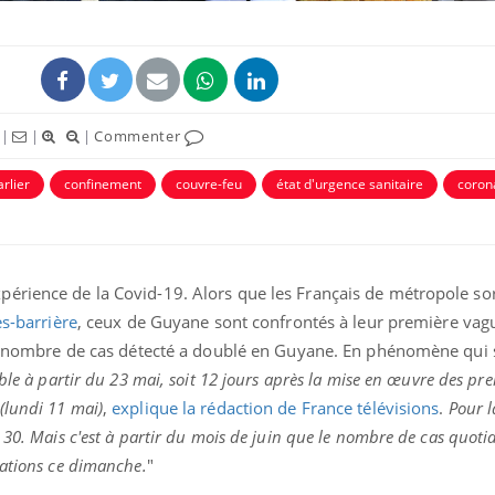
|
|
|
Commenter
rlier
confinement
couvre-feu
état d'urgence sanitaire
coron
érience de la Covid-19. Alors que les Français de métropole so
es-barrière
, ceux de Guyane sont confrontés à leur première vag
 le nombre de cas détecté a doublé en Guyane. En phénomène qui
ble à partir du 23 mai, soit 12 jours après la mise en œuvre des pr
(lundi 11 mai)
,
explique la rédaction de France télévisions
.
Pour l
30. Mais c'est à partir du mois de juin que le nombre de cas quotid
nations ce dimanche.
"