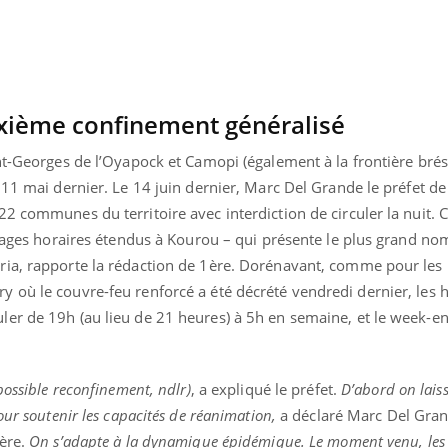
ualiste innove en matière de bilan de
é : l'utilisation d'un « jumeau
érique » permet ...
xième confinement généralisé
nt-Georges de l’Oyapock et Camopi (également à la frontière brés
 11 mai dernier. Le 14 juin dernier, Marc Del Grande le préfet de
2 communes du territoire avec interdiction de circuler la nuit. 
plages horaires étendus à Kourou – qui présente le plus grand n
ia, rapporte la rédaction de 1ère. Dorénavant, comme pour les 
 où le couvre-feu renforcé a été décrété vendredi dernier, les 
er de 19h (au lieu de 21 heures) à 5h en semaine, et le week-e
possible reconfinement, ndlr)
, a expliqué le préfet.
D’abord on laiss
our soutenir les capacités de réanimation,
a déclaré Marc Del Gran
ère.
On s’adapte à la dynamique épidémique. Le moment venu, les 