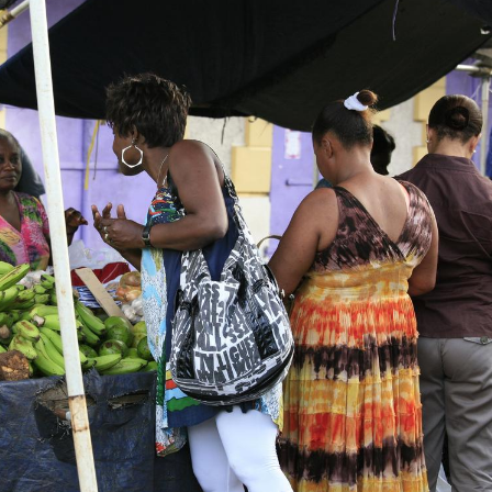
Pourquoi manger moins
de protéines pourrait
finalement être bénéfique
Grossesse et chaleur : ce
que dit la science
Le smartphone nuit-il à
l'apprentissage de la
lecture ?