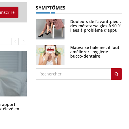
SYMPTÔMES
'inscrire
Douleurs de l’avant-pied :
des métatarsalgies à 90 %
liées à problème d’appui
Mauvaise haleine : il faut
améliorer l’hygiène
bucco-dentaire
Grossesse à risque : ce jus naturel
n rapport
attire l'attention des chercheurs
x élevé en