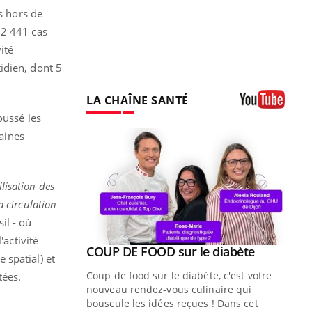
s hors de
 2 441 cas
ité
idien, dont 5
LA CHAÎNE SANTÉ
oussé les
Youtube
aines
lisation des
a circulation
il - où
'activité
Youtube
COUP DE FOOD sur le diabète
Youtube
 spatial) et
Coup de food sur le diabète, c'est votre
tées.
nouveau rendez-vous culinaire qui
bouscule les idées reçues ! Dans cet