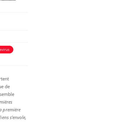
avirus
rtent
ue de
 semble
emières
a première
iens s’envole,