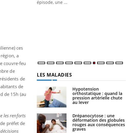
épisode, une ...
Quand l’entreprise mise sur le bien
Ec
Youtube
You
Youtube
être global
quo
"Les rendez-vous de la santé et de la
Dan
qualité de vie au travail" de Pourquoi
der
Docteur reçoivent Régis Blugeon, DRH et
com
directeur ...
et é
ilienne) ces
 région, a
Ce couvre-feu
ombre de
LES MALADIES
résidents de
habitants de
Hypotension
orthostatique : quand la
nd de 15h (au
pression artérielle chute
au lever
e les renforts
Drépanocytose : une
déformation des globules
de préfet de
rouges aux conséquences
graves
décisions