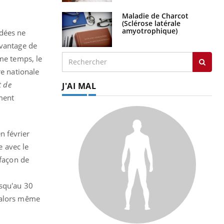
Maladie de Charcot
(Sclérose latérale
amyotrophique)
idées ne
avantage de
ême temps, le
re nationale
t de
J'AI MAL
ement
n février
 avec le
 façon de
usqu'au 30
e alors même