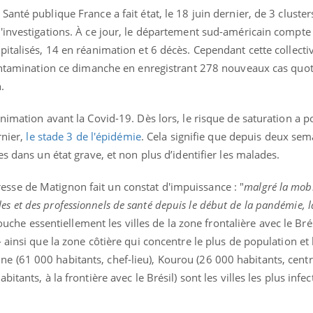
anté publique France a fait état, le 18 juin dernier, de 3 cluster
'investigations. À ce jour, le département sud-américain compte
italisés, 14 en réanimation et 6 décès. Cependant cette collectiv
contamination ce dimanche en enregistrant 278 nouveaux cas quot
.
nimation avant la Covid-19. Dès lors, le risque de saturation a p
rnier,
le stade 3 de l'épidémie
. Cela signifie que depuis deux sem
s dans un état grave, et non plus d’identifier les malades.
se de Matignon fait un constat d'impuissance : "
malgré la mobi
ocales et des professionnels de santé depuis le début de la pandémie, l
ouche essentiellement les villes de la zone frontalière avec le Brés
ainsi que la zone côtière qui concentre le plus de population et l
« jumeau numérique » pour
tube
(61 000 habitants, chef-lieu), Kourou (26 000 habitants, centre
iliter l’accès à la médecine
Youtube
tants, à la frontière avec le Brésil) sont les villes les plus infec
ventive
établissement lié à un groupe