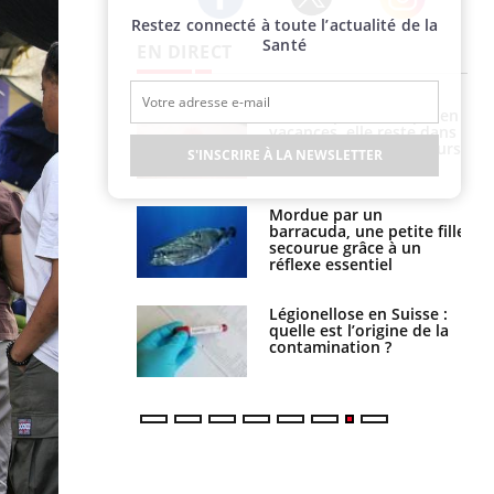
Restez connecté à toute l’actualité de la
Twitter
Facebook
Instagram
Santé
EN DIRECT
Mordue par une tique en
Allergies alimentaires :
vacances, elle reste dans
une nouvelle arme contre
le coma pendant 42 jours
les réactions sévères
S'INSCRIRE À LA NEWSLETTER
Mordue par un
Comment gérer le
barracuda, une petite fille
sommeil des enfants en
secourue grâce à un
vacances ?
réflexe essentiel
Légionellose en Suisse :
Bilan prévention : ce que
quelle est l’origine de la
les kinés pourront
contamination ?
bientôt faire