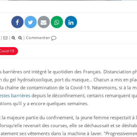
|
|
|
Commenter
Covid-19
 barrières ont intégré le quotidien des Français. Distanciation 
on du gel hydroalcoolique, port du masque… Chacun a mis en pla
la chaîne de contamination de la Covid-19. Néanmoins, si à la 
La sieste empêche-t-elle
de dormir la nuit ?
estes barrières
depuis le déconfinement, certains remarquent qu'
tions qu'il y a encore quelques semaines.
VIH : la fin du comprimé
t la majeure partie du confinement, la jeune femme respectait à la
tous les jours se profile-t-
elle enfin ?
orsqu'elle revenait des courses, elle se déchaussait et se déshabi
iatement ses vêtements dans la machine à laver.
"Progressivement