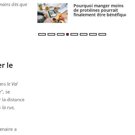
 mains dès que
Pourquoi manger moins
Mordue par une tique en
de protéines pourrait
vacances, elle reste dans
finalement être bénéfique
le coma pendant 42 jours
r le
ns le Val
e"
, se
r la distance
 la rue
,
enaire a