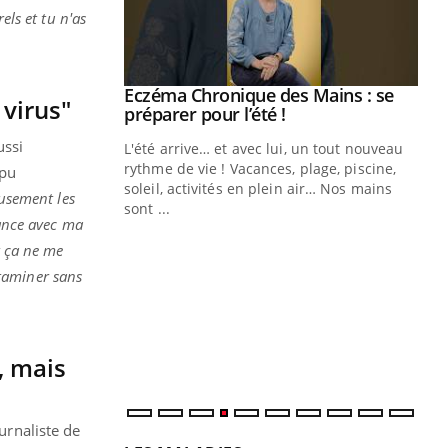
els et tu n'as
Eczéma Chronique des Mains : se
Youtube
 virus"
Youtube
préparer pour l’été !
ussi
L'été arrive… et avec lui, un tout nouveau
rythme de vie ! Vacances, plage, piscine,
 pu
soleil, activités en plein air… Nos mains
eusement les
sont ...
Youtube
iance avec ma
Diabète & Ramadan 2026
Un
Youtube
You
fac
t ça ne me
Le Ramadan approche, et, pour de
pr
ntaminer sans
nombreuses personnes atteintes de
Un 
diabète, c'est une période de questions, de
mut
défis, mais ...
san
num
, mais
urnaliste de