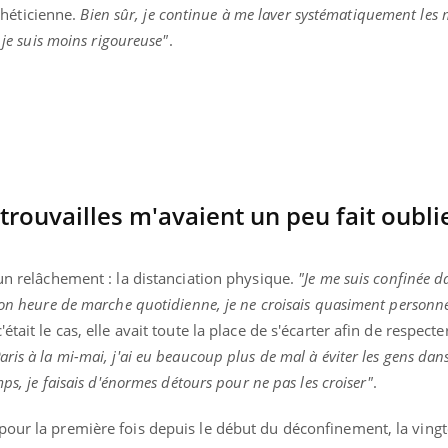
sthéticienne.
Bien sûr, je continue à me laver systématiquement les
Pourquoi votre ventre
gâche-t-il les premiers
 je suis moins rigoureuse"
.
jours de vos vacances ?
trouvailles m'avaient un peu fait oublie
 un relâchement : la distanciation physique.
"Je me suis confinée da
mon heure de marche quotidienne, je ne croisais quasiment personn
tait le cas, elle avait toute la place de s'écarter afin de respecte
ris à la mi-mai, j'ai eu beaucoup plus de mal à éviter les gens dans
ps, je faisais d'énormes détours pour ne pas les croiser"
.
pour la première fois depuis le début du déconfinement, la vingt