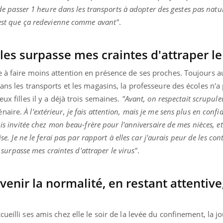
 de passer 1 heure dans les transports à adopter des gestes pas natur
'est que ça redevienne comme avant"
.
uline & Charge mentale : et si on
tube
lles surpasse mes craintes d'attraper le
Youtube
it en parler??
e à faire moins attention en présence de ses proches. Toujours a
026, l'insuline dans le diabète de type 2
e entourée d'idées reçues chez les
ans les transports et les magasins, la professeure des écoles n'a
ients comme parfois chez les soignants.
ux filles il y a déjà trois semaines.
"Avant, on respectait scrupul
énaire.
À l'extérieur, je fais attention, mais je me sens plus en conf
uis invitée chez mon beau-frère pour l'anniversaire de mes nièces, e
ise. Je ne le ferai pas par rapport à elles car j'aurais peur de les co
s surpasse mes craintes d'attraper le virus"
.
venir la normalité, en restant attentive
ueilli ses amis chez elle le soir de la levée du confinement, la jo