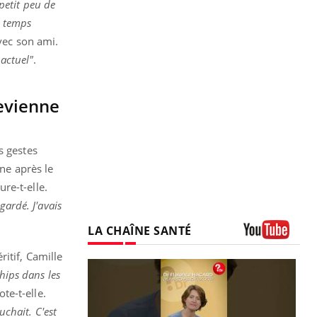
petit peu de
n temps
vec son ami.
 actuel"
.
devienne
s gestes
ine après le
ure-t-elle.
gardé. J'avais
LA CHAÎNE SANTÉ
Youtube
itif, Camille
chips dans les
ote-t-elle.
uchait. C'est