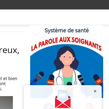
reux,
l et bien
ont
s.
Publicité