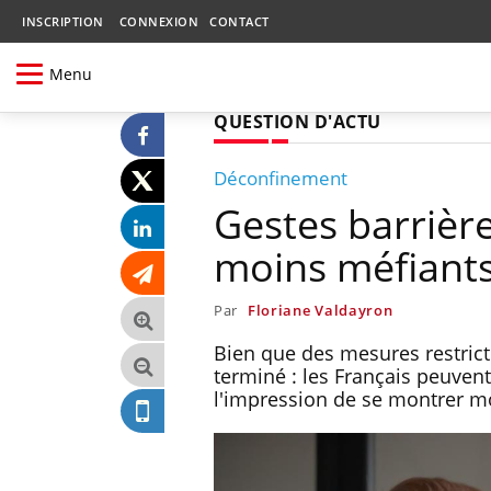
INSCRIPTION
CONNEXION
CONTACT
Menu
QUESTION D'ACTU
Déconfinement
Gestes barrièr
moins méfiants 
Par
Floriane Valdayron
Bien que des mesures restricti
terminé : les Français peuvent 
l'impression de se montrer mo