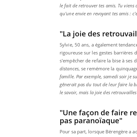
le fait de retrouver tes amis. Tu viens
qu'une envie en revoyant tes amis : c
 Mains :
Carence en fer : comprendre pour
Ins
Youtube
You
"La joie des retrouvai
Youtube
Youtube
prévenir
osa
Sylvie, 50 ans, a également tendanc
aciles à aborder...
Fatigue, irritabilité, brouillard mental ou
En 2
poser des
même alopécie… Les symptômes de la
rest
rigoureuse sur les gestes barrières d
'un proche c'est
carence en fer sont multiples ce qui la rend
pat
s'empêcher de refaire la bise à ses de
...
distances
, se remémore la quinquag
famille. Par exemple, samedi soir je s
gênerait pas du tout de leur faire la b
le savoir, mais la joie des retrouvaille
"Une façon de faire re
pas paranoïaque"
Pour sa part, lorsque Bérengère a acc