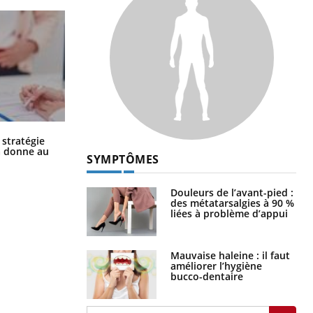
Chikungunya, dengue, West Nile :
 stratégie
que se passe-t-il dans le sud de la
a donne au
SYMPTÔMES
France ?
Douleurs de l’avant-pied :
des métatarsalgies à 90 %
liées à problème d’appui
Mauvaise haleine : il faut
améliorer l’hygiène
bucco-dentaire