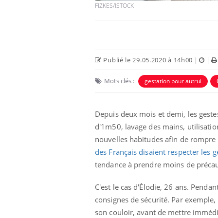
FIZKES/ISTOCK
Publié le 29.05.2020 à 14h00
|
|
Mots clés :
gestation pour autrui
Depuis deux mois et demi, les gestes
d'1m50, lavage des mains, utilisati
nouvelles habitudes afin de rompre 
 oublier les
Chikungunya, dengue,
n vacances ?
West Nile : que se passe-
des Français disaient respecter les g
t-il dans le sud de la
France ?
tendance à prendre moins de précau
 connectés :
Les médicaments GLP-1
C'est le cas d'Élodie, 26 ans. Pendan
le travail
protègent-ils aussi les os
de plus en plus
?
consignes de sécurité. Par exemple, l
soirées
son couloir, avant de mettre imméd