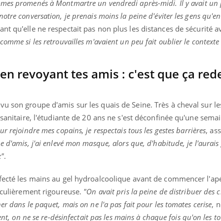
es promenés à Montmartre un vendredi après-midi. Il y avait un 
otre conversation, je prenais moins la peine d'éviter les gens qu'e
ant qu'elle ne respectait pas non plus les distances de sécurité a
omme si les retrouvailles m'avaient un peu fait oublier le contexte
 en revoyant tes amis : c'est que ça re
u son groupe d'amis sur les quais de Seine. Très à cheval sur le
 sanitaire, l'étudiante de 20 ans ne s'est déconfinée qu'une sema
r rejoindre mes copains, je respectais tous les gestes barrières
, ass
 d'amis, j'ai enlevé mon masque, alors que, d'habitude, je l'aurais 
x"
.
fecté les mains au gel hydroalcoolique avant de commencer l'apér
ticulièrement rigoureuse.
"On avait pris la peine de distribuer des 
r dans le paquet, mais on ne l'a pas fait pour les tomates cerise
, n
ent, on ne se re-désinfectait pas les mains à chaque fois qu'on les to