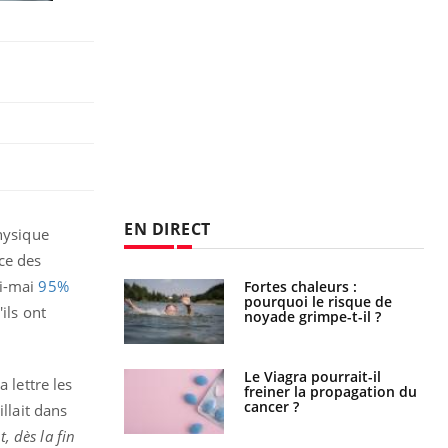
EN DIRECT
physique
ce des
mi-mai
95%
Fortes chaleurs :
Grossesse et chaleur : ce
pourquoi le risque de
que dit la science
ils ont
noyade grimpe-t-il ?
Le Viagra pourrait-il
Le smartphone nuit-il à
 lettre les
freiner la propagation du
l'apprentissage de la
cancer ?
lecture ?
llait dans
, dès la fin