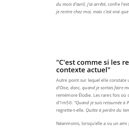
du mois d'avril, j'ai arrêté
, confie l'e
olorectal : une
Cytomégalovirus : ce qui
e simple aurait
change dans la prise en
je rentre chez moi, mais c'est vrai que
a donne au Pays
charge des femmes
enceintes
"C'est comme si les re
contexte actuel"
Autre point sur lequel elle constate
d'Oise, donc, quand je sortais faire 
remémore Élodie. Les rares fois où c'é
d'1m50.
"Quand je suis retournée à Pa
regrette-t-elle.
Quitte à perdre du tem
Néanmoins, lorsqu'elle a vu un ami 