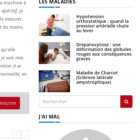
LES MALADIES
 la machine à
apéritif, je
Hypotension
 de mesurer
,
orthostatique : quand la
pression artérielle chute
t les mains,
au lever
Drépanocytose : une
déformation des globules
 qu'elle
rouges aux conséquences
 je vois mes
graves
ention à se
Maladie de Charcot
 normalité, en
(Sclérose latérale
amyotrophique)
'inscrire
J'AI MAL