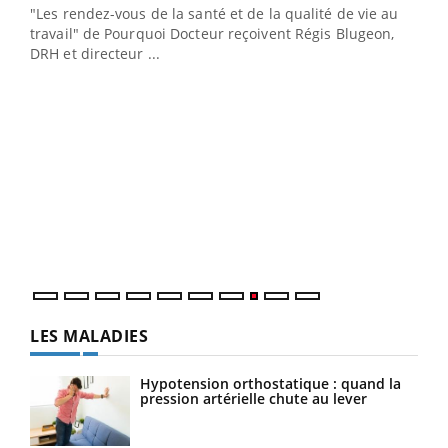
ndez-
"Les rendez-vous de la santé et de la qualité de vie au
cet
travail" de Pourquoi Docteur reçoivent Régis Blugeon,
DRH et directeur ...
Ecz
You
(3/3
Dans
vous
quot
LES MALADIES
Hypotension orthostatique : quand la
pression artérielle chute au lever