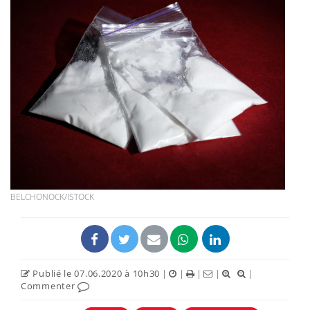
BELCHONOCK/ISTOCK
Publié le 07.06.2020 à 10h30
|
|
|
|
|
Commenter