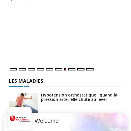
Qua
You
"Les
trav
DRH 
LES MALADIES
Hypotension orthostatique : quand la
pression artérielle chute au lever
Welcome
Drépanocytose : une déformation des
globules rouges aux conséquences
graves