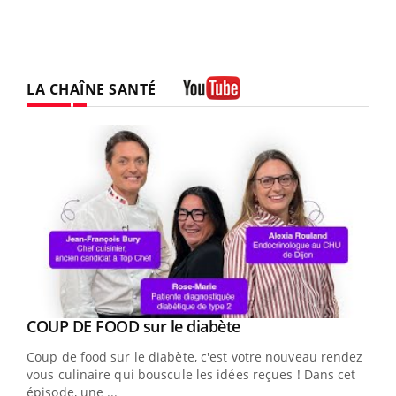
LA CHAÎNE SANTÉ
Youtube
Youtube
cès
COUP DE FOOD sur le diabète
Youtube
Coup de food sur le diabète, c'est votre nouveau rendez-
 en
vous culinaire qui bouscule les idées reçues ! Dans cet
u
épisode, une ...