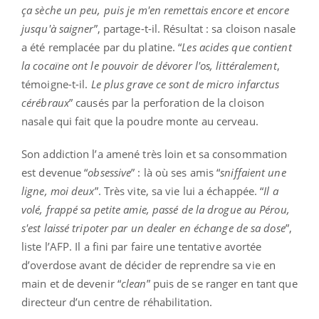
ça sèche un peu, puis je m'en remettais encore et encore
jusqu'à saigner
”, partage-t-il. Résultat : sa cloison nasale
a été remplacée par du platine. “
Les acides que contient
la cocaïne ont le pouvoir de dévorer l'os, littéralement
,
témoigne-t-il.
Le plus grave ce sont de micro infarctus
cérébraux
” causés par la perforation de la cloison
nasale qui fait que la poudre monte au cerveau.
Son addiction l’a amené très loin et sa consommation
est devenue “
obsessive
” : là où ses amis “
sniffaient une
ligne, moi deux
”. Très vite, sa vie lui a échappée. “
Il a
volé, frappé sa petite amie, passé de la drogue au Pérou,
s'est laissé tripoter par un dealer en échange de sa dose
”,
liste l’AFP. Il a fini par faire une tentative avortée
d’overdose avant de décider de reprendre sa vie en
main et de devenir “
clean
” puis de se ranger en tant que
directeur d’un centre de réhabilitation.