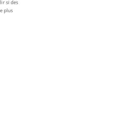
ir si des
e plus