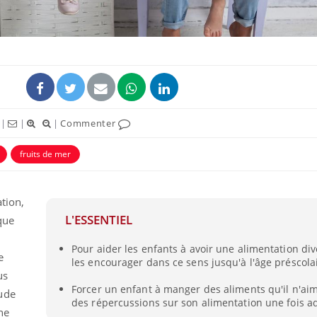
|
|
|
Commenter
ence en fer : comprendre pour
Insuline & Charge ment
tube
Youtube
Youtube
Yout
venir
osait en parler??
fruits de mer
gue, irritabilité, brouillard mental ou
En 2026, l'insuline dans l
e alopécie… Les symptômes de la
reste entourée d'idées re
nce en fer sont multiples ce qui la rend
patients comme parfois ch
tion,
L'ESSENTIEL
que
Pour aider les enfants à avoir une alimentation diver
e
les encourager dans ce sens jusqu'à l'âge préscola
us
Forcer un enfant à manger des aliments qu'il n'ai
ude
des répercussions sur son alimentation une fois ad
ne