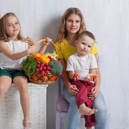
La sieste empêche-t-elle
Fortes c
de dormir la nuit ?
pourquo
noyade g
VIH : la fin du comprimé
Le Viagr
tous les jours se profile-t-
freiner 
elle enfin ?
cancer ?
Pourquoi votre ventre
Pourquo
gâche-t-il les premiers
de prot
jours de vos vacances ?
finalem