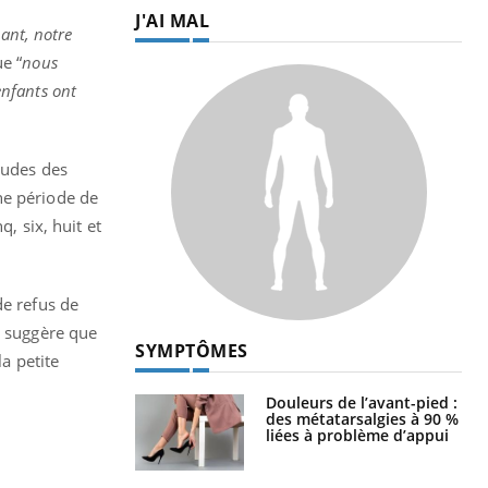
J'AI MAL
ant, notre
e “
nous
enfants ont
tudes des
ne période de
, six, huit et
de refus de
t suggère que
SYMPTÔMES
la petite
Douleurs de l’avant-pied :
des métatarsalgies à 90 %
liées à problème d’appui