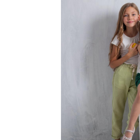
Chikungunya, dengue,
West Nile : que se passe-
t-il dans le sud de la
France ?
Les médicaments GLP-1
protègent-ils aussi les os
?
Cytomégalovirus : ce qui
change dans la prise en
charge des femmes
enceintes