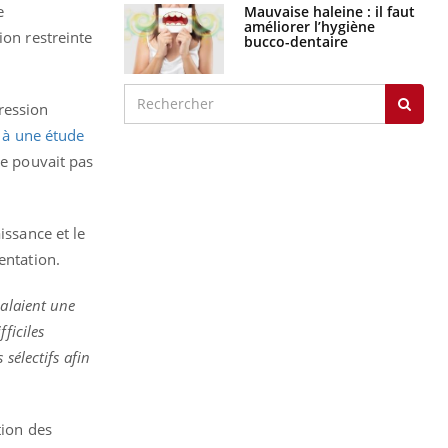
e
Mauvaise haleine : il faut
améliorer l’hygiène
ion restreinte
bucco-dentaire
ression
t
à une étude
ne pouvait pas
issance et le
entation.
nalaient une
ficiles
sélectifs afin
tion des