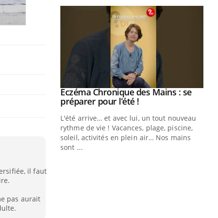
ale : et si on
Eczéma Chronique des Mains : se
Youtube
ube
Youtube
préparer pour l’été !
e diabète de type 2
L'été arrive… et avec lui, un tout nouveau
çues chez les
rythme de vie ! Vacances, plage, piscine,
ez les soignants.
soleil, activités en plein air… Nos mains
sont ...
Di
You
sifiée, il faut
Le 
ire.
nom
dia
me pas aurait
défi
ulte.