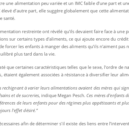
ntre une alimentation peu variée et un IMC faible d’une part et un
 élevé d’autre part, elle suggère globalement que cette alimentat
e santé.
ntation restreinte ont révélé qu'ils devaient faire face à une p
ions sur certains types d'aliments, ce qui ajoute encore du crédi
 de forcer les enfants à manger des aliments qu'ils n'aiment pas 
ilibré plus tard dans la vie.
é que certaines caractéristiques telles que le sexe, l'ordre de na
 étaient également associées à résistance à diversifier leur alim
 rechignant à varier leurs alimentations avaient des mères qui sig
sains et de sucreries
, indique Megan Pesch.
Ces mères d'enfants dif
érences de leurs enfants pour des régimes plus appétissants et plus 
jours l'effet désiré.”
ssaires afin de déterminer s'il existe des liens entre l’interven