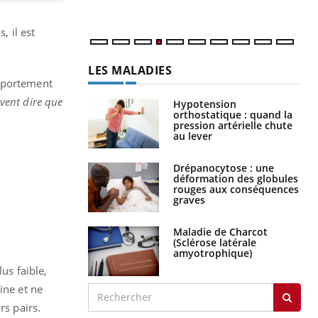
, il est
LES MALADIES
omportement
uvent dire que
Hypotension
orthostatique : quand la
pression artérielle chute
au lever
Drépanocytose : une
déformation des globules
rouges aux conséquences
graves
Maladie de Charcot
(Sclérose latérale
amyotrophique)
us faible,
ine et ne
rs pairs.