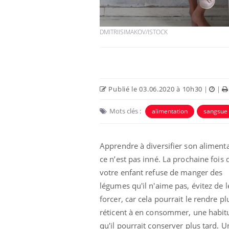
DMITRIISIMAKOV/ISTOCK
Publié le 03.06.2020 à 10h30
|
|
Eczéma Chronique des Mains :
Car
Youtube
You
Youtube
expliquer ma maladie
pré
Mots clés :
alimentation
sangsue
Il y a des sujets qui sont faciles à aborder...
Fati
d'autres non ! D'un côté, poser des
mêm
questions sur la maladie d'un proche c'est
care
Apprendre à diversifier son alimenta
montrer ...
...
ce n’est pas inné. La prochaine fois 
votre enfant refuse de manger des
légumes qu'il n'aime pas, évitez de l
forcer, car cela pourrait le rendre pl
réticent à en consommer, une habit
qu'il pourrait conserver plus tard. U