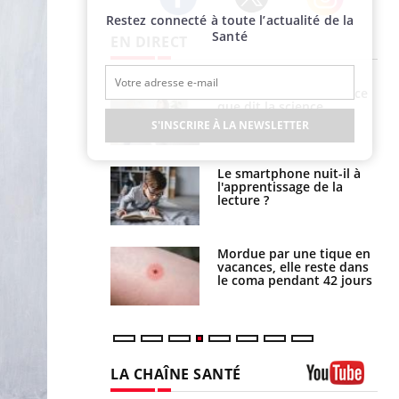
Restez connecté à toute l’actualité de la
Twitter
Facebook
Instagram
Santé
EN DIRECT
haleurs :
Grossesse et chaleur : ce
i le risque de
que dit la science
rimpe-t-il ?
S'INSCRIRE À LA NEWSLETTER
a pourrait-il
Le smartphone nuit-il à
la propagation du
l'apprentissage de la
lecture ?
i manger moins
Mordue par une tique en
éines pourrait
vacances, elle reste dans
ent être bénéfique
le coma pendant 42 jours
LA CHAÎNE SANTÉ
Youtube